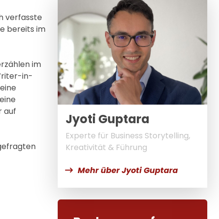
h verfasste
e bereits im
rzählen im
riter-in-
 eine
eine
r auf
Jyoti Guptara
Experte für Business Storytelling,
 gefragten
Kreativität & Führung
Mehr über Jyoti Guptara