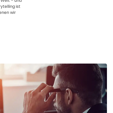
 Welt – und
telling ist
denen wir