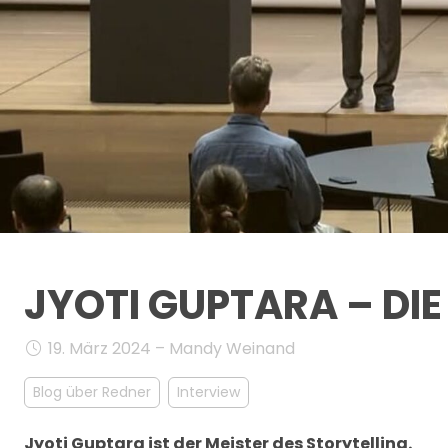
JYOTI GUPTARA – DI
19. März 2024 – Mandy Weinand
Blog über Redner
Interview
Jyoti Guptara ist der Meister des Storytelling.