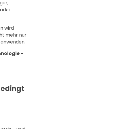
ger,
tarke
en wird
cht mehr nur
s anwenden.
hnologie –
bedingt