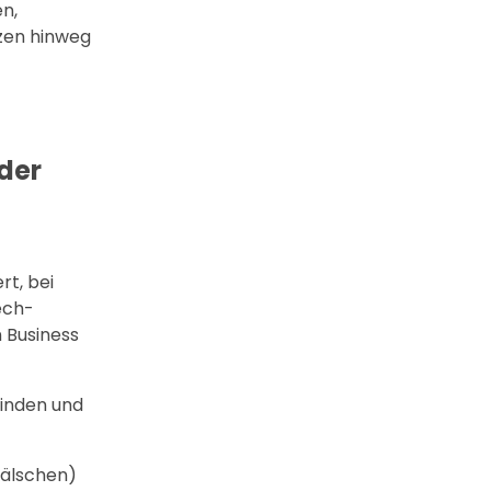
n,
nzen hinweg
Oder
rt, bei
ech-
n Business
finden und
fälschen)