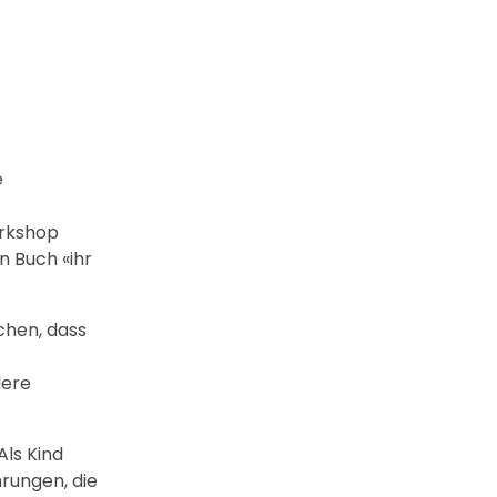
e
orkshop
n Buch «ihr
echen, dass
t
dere
ls Kind
hrungen, die