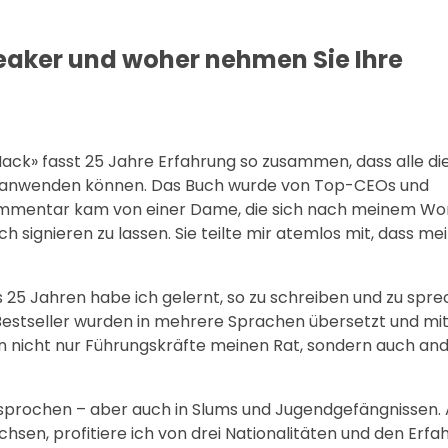
eaker und woher nehmen Sie Ihre
 Hack» fasst 25 Jahre Erfahrung so zusammen, dass alle di
ion anwenden können. Das Buch wurde von Top-CEOs und
mmentar kam von einer Dame, die sich nach meinem W
signieren zu lassen. Sie teilte mir atemlos mit, dass mei
bis 25 Jahren habe ich gelernt, so zu schreiben und zu spr
 Bestseller wurden in mehrere Sprachen übersetzt und mi
n nicht nur Führungskräfte meinen Rat, sondern auch an
sprochen – aber auch in Slums und Jugendgefängnissen. A
chsen, profitiere ich von drei Nationalitäten und den Erfa