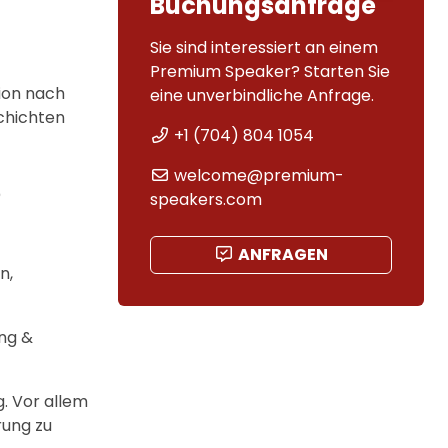
Buchungsanfrage
Sie sind interessiert an einem
Premium Speaker? Starten Sie
ion nach
eine unverbindliche Anfrage.
schichten
+1 (704) 804 1054
welcome@premium-
?
speakers.com
ANFRAGEN
n,
ing &
g. Vor allem
rung zu