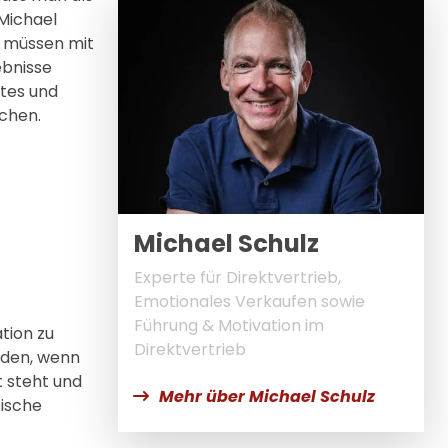
Michael
r müssen mit
ebnisse
otes und
chen.
Michael Schulz
Experte für Direktvertrieb,
Emotionales Verkaufen sowie
Führung & Motivation im
tion zu
Direktvertrieb
rden, wenn
 steht und
Mehr über Michael Schulz
sische