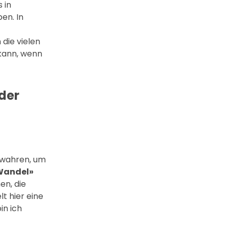
 in
en. In
die vielen
 kann, wenn
Oder
ewahren, um
 Wandel»
en, die
t hier eine
in ich