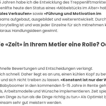
5 Jahren habe ich die Entwicklung des Treppenliftmarktes
lifte heute den Status eines «Möbelstücks im Alter» hab
ales Verkaufen»
sowie
«Führung und Motivation im
eams aufgebaut, ausgebildet und weiterentwickelt. Durch 
orytelling ist und was jeder Einzelne für sich mitnehmen
araus Handlungsideen gewinnt.
ie «Zeit» in Ihrem Metier eine Rolle? 
 schnelle Bewertungen und Entscheidungen verlangt.
schnell. Daher liegt es an uns, einen kühlen Kopf zu b
 und sich nicht treiben zu lassen.
«Konstant ist nur der
ie Babyboomer in den kommenden 5-15 Jahre in Rente geh
 Arbeitsmodelle und Wünsche implementieren. Zeit spiel
en Dinge zu tun als die Dinge richtig zu tun.» Als Optimist b
einsam sehr gut meistern werden.