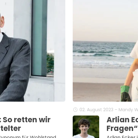
02. August 2023 – Mandy 
 So retten wir
Arlian E
telter
Fragen“
 Synonym für Wohlstand,
Arlian Ecker 