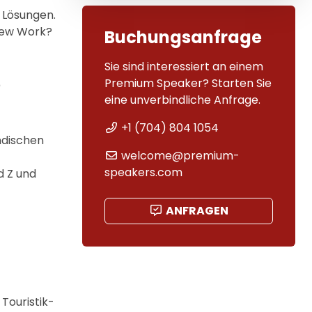
 Lösungen.
 New Work?
Buchungsanfrage
Sie sind interessiert an einem
Premium Speaker? Starten Sie
?
eine unverbindliche Anfrage.
+1 (704) 804 1054
ndischen
welcome@premium-
speakers.com
d Z und
ANFRAGEN
 Touristik-