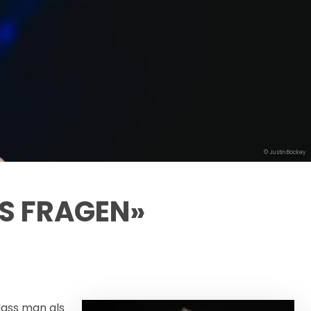
© Justin Bockey
RS FRAGEN»
dass man als