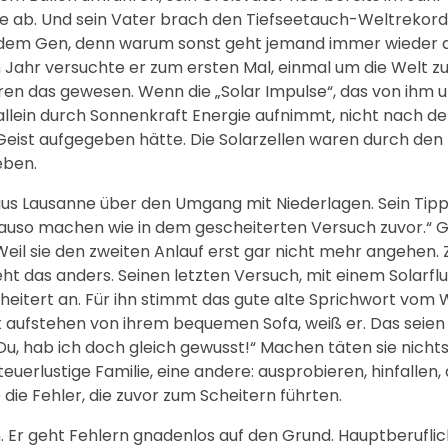
re ab. Und sein Vater brach den Tiefseetauch-Weltrekord
 dem Gen, denn warum sonst geht jemand immer wieder a
ahr versuchte er zum ersten Mal, einmal um die Welt zu
ren das gewesen. Wenn die „Solar Impulse“, das von ihm 
allein durch Sonnenkraft Energie aufnimmt, nicht nach d
eist aufgegeben hätte. Die Solarzellen waren durch den 
eben.
 aus Lausanne über den Umgang mit Niederlagen. Sein Tip
nauso machen wie in dem gescheiterten Versuch zuvor.“ 
il sie den zweiten Anlauf erst gar nicht mehr angehen. Z
eht das anders. Seinen letzten Versuch, mit einem Solarfl
cheitert an. Für ihn stimmt das gute alte Sprichwort vom 
icht aufstehen von ihrem bequemen Sofa, weiß er. Das seien
t Du, hab ich doch gleich gewusst!“ Machen täten sie nichts
teuerlustige Familie, eine andere: ausprobieren, hinfallen,
ie Fehler, die zuvor zum Scheitern führten.
 Er geht Fehlern gnadenlos auf den Grund. Hauptberuflich