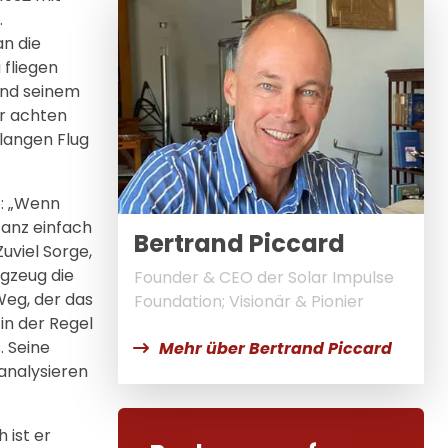
.
n die
 fliegen
und seinem
er achten
langen Flug
p: „Wenn
Ganz einfach
Bertrand Piccard
uviel Sorge,
ugzeug die
Founder & CEO der Solar Impulse
Weg, der das
Foundation; Visionär & Pionier
 in der Regel
. Seine
Mehr über Bertrand Piccard
 analysieren
 ist er