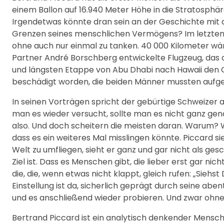
einem Ballon auf 16.940 Meter Höhe in die Stratosphä
Irgendetwas könnte dran sein an der Geschichte mit
Grenzen seines menschlichen Vermögens? Im letzten J
ohne auch nur einmal zu tanken. 40 000 Kilometer wä
Partner André Borschberg entwickelte Flugzeug, das 
und längsten Etappe von Abu Dhabi nach Hawaii den G
beschädigt worden, die beiden Männer mussten aufg
In seinen Vorträgen spricht der gebürtige Schweizer
man es wieder versucht, sollte man es nicht ganz ge
also. Und doch scheitern die meisten daran. Warum? We
dass es ein weiteres Mal misslingen könnte. Piccard si
Welt zu umfliegen, sieht er ganz und gar nicht als ges
Ziel ist. Dass es Menschen gibt, die lieber erst gar n
die, die, wenn etwas nicht klappt, gleich rufen: „Siehs
Einstellung ist da, sicherlich geprägt durch seine aben
und es anschließend wieder probieren. Und zwar ohne d
Bertrand Piccard ist ein analytisch denkender Mensch.