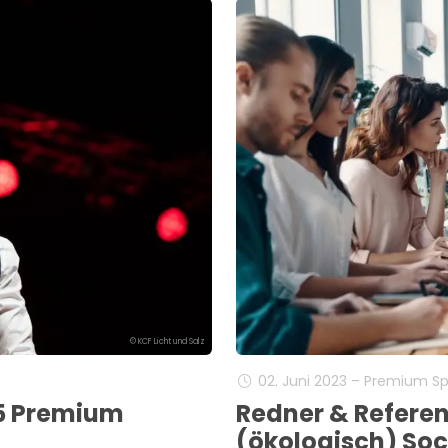
© KCF Licht und Salz
02. Juni 2023 – Premium S
«5 Premium
Redner & Referen
(ökologisch) Soc