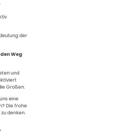
?
ktiv
edeutung der
f den Weg
neten und
ktiviert
die Großen.
uns eine
n? Die frohe
h zu denken.