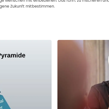
nge Menschen mit einbeziehen. Das führt zu frischeren un
eigene Zukunft mitbestimmen.