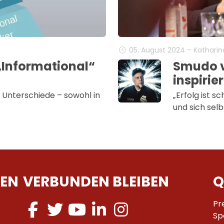
05. August 2024 – Kathari
„Informational“
Smudo v
inspirie
 Unterschiede – sowohl in
„Erfolg ist s
und sich selb
EN
VERBUNDEN BLEIBEN
Q
Pr
Sp