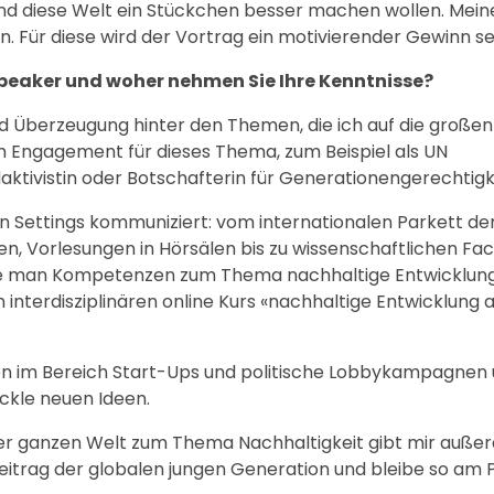
t und diese Welt ein Stückchen besser machen wollen. Mei
n. Für diese wird der Vortrag ein motivierender Gewinn se
peaker und woher nehmen Sie Ihre Kenntnisse?
nd Überzeugung hinter den Themen, die ich auf die großen
m Engagement für dieses Thema, zum Beispiel als UN
aktivistin oder Botschafterin für Generationengerechtigk
n Settings kommuniziert: vom internationalen Parkett de
ien, Vorlesungen in Hörsälen bis zu wissenschaftlichen F
 wie man Kompetenzen zum Thema nachhaltige Entwicklung
nterdisziplinären online Kurs «nachhaltige Entwicklung 
en im Bereich Start-Ups und politische Lobbykampagnen 
ckle neuen Ideen.
der ganzen Welt zum Thema Nachhaltigkeit gibt mir auße
eitrag der globalen jungen Generation und bleibe so am Pu