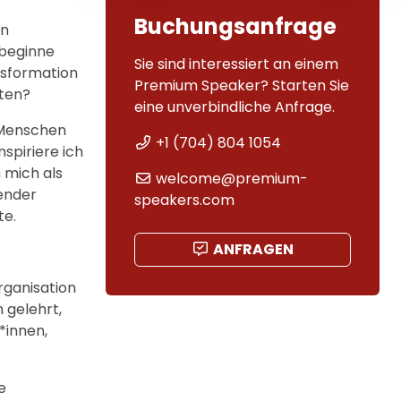
Buchungsanfrage
on
 beginne
Sie sind interessiert an einem
ansformation
Premium Speaker? Starten Sie
lten?
eine unverbindliche Anfrage.
 Menschen
+1 (704) 804 1054
spiriere ich
 mich als
welcome@premium-
render
speakers.com
te.
ANFRAGEN
rganisation
 gelehrt,
*innen,
e