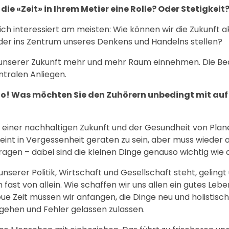
ie «Zeit» in Ihrem Metier eine Rolle? Oder Stetigkeit
ch interessiert am meisten: Wie können wir die Zukunft a
der ins Zentrum unseres Denkens und Handelns stellen?
n unserer Zukunft mehr und mehr Raum einnehmen. Die B
ntralen Anliegen.
to! Was möchten Sie den Zuhörern unbedingt mit au
zu einer nachhaltigen Zukunft und der Gesundheit von Pla
nt in Vergessenheit geraten zu sein, aber muss wieder a
agen – dabei sind die kleinen Dinge genauso wichtig wie 
erer Politik, Wirtschaft und Gesellschaft steht, gelingt 
 fast von allein. Wie schaffen wir uns allen ein gutes Lebe
eue Zeit müssen wir anfangen, die Dinge neu und holistisc
gehen und Fehler gelassen zulassen.