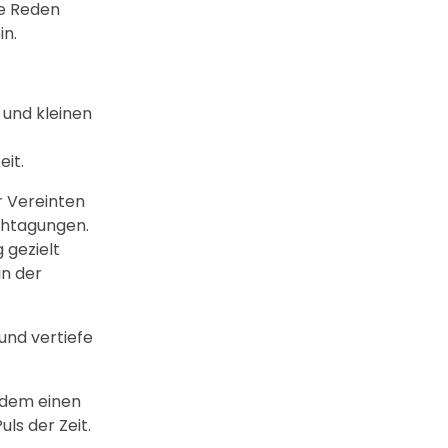
ne Reden
in.
 und kleinen
eit.
r Vereinten
achtagungen.
 gezielt
an der
und vertiefe
rdem einen
ls der Zeit.