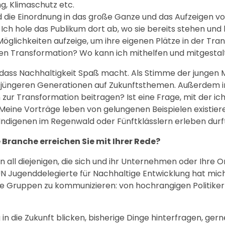
g, Klimaschutz etc.
 die Einordnung in das große Ganze und das Aufzeigen v
Ich hole das Publikum dort ab, wo sie bereits stehen und
 Möglichkeiten aufzeige, um ihre eigenen Plätze in der Tr
den Transformation? Wo kann ich mithelfen und mitgesta
 dass Nachhaltigkeit Spaß macht. Als Stimme der jungen
 jüngeren Generationen auf Zukunftsthemen. Außerdem in
ur Transformation beitragen? Ist eine Frage, mit der ich
 Meine Vorträge leben von gelungenen Beispielen existie
 Indigenen im Regenwald oder Fünftklässlern erleben durf
Branche erreichen Sie mit Ihrer Rede?
all diejenigen, die sich und ihr Unternehmen oder Ihre O
 UN Jugenddelegierte für Nachhaltige Entwicklung hat mich
e Gruppen zu kommunizieren: von hochrangigen Politiker
g in die Zukunft blicken, bisherige Dinge hinterfragen, gern