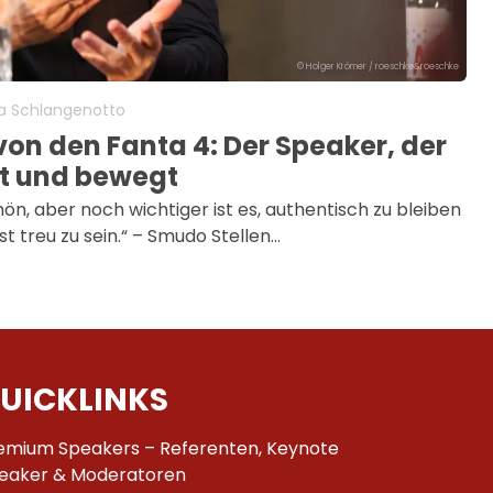
© Holger Krömer / roeschke&roeschke
na Schlangenotto
on den Fanta 4: Der Speaker, der
rt und bewegt
chön, aber noch wichtiger ist es, authentisch zu bleiben
st treu zu sein.“ – Smudo Stellen…
UICKLINKS
emium Speakers – Referenten, Keynote
eaker & Moderatoren