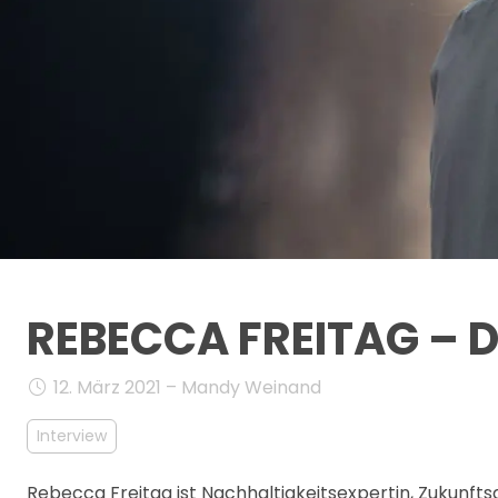
REBECCA FREITAG – 
12. März 2021 – Mandy Weinand
Interview
Rebecca Freitag ist Nachhaltigkeitsexpertin, Zukunfts