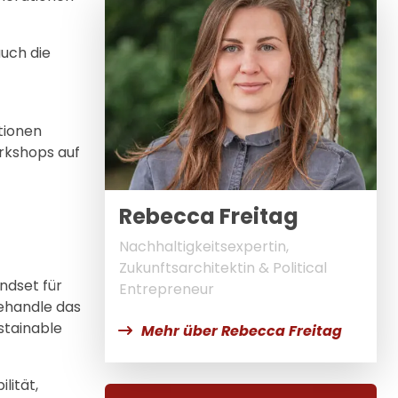
uch die
tionen
rkshops auf
Rebecca Freitag
Nachhaltigkeitsexpertin,
Zukunftsarchitektin & Political
ndset für
Entrepreneur
behandle das
stainable
Mehr über Rebecca Freitag
lität,