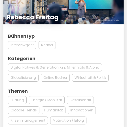
Rebecca Freitag
© Sebastian Dorbrietz
Bühnentyp
Interviewgast
Redner
Kategorien
Digital Natives & Generation XYZ, Millennials & Alpha
Globalisierung
Online Redner
Wirtschaft & Politik
Themen
Bildung
Energie / Mobilität
Gesellschaft
Globale Trends
Humanität
Innovationen
Krisenmanagement
Motivation / Erfolg