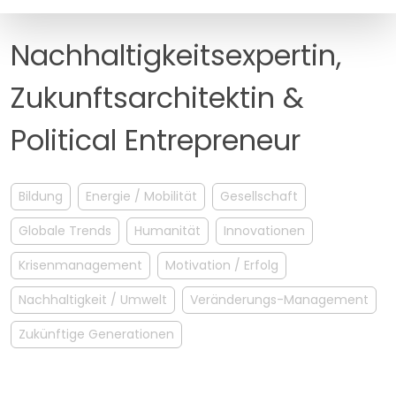
MANAGEMENT
FAQ
Nachhaltigkeitsexpertin,
Zukunftsarchitektin &
Political Entrepreneur
Bildung
Energie / Mobilität
Gesellschaft
Globale Trends
Humanität
Innovationen
Krisenmanagement
Motivation / Erfolg
Nachhaltigkeit / Umwelt
Veränderungs-Management
Zukünftige Generationen