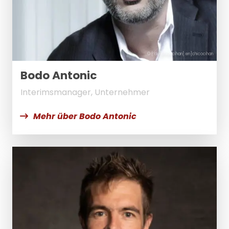
© [:de]chicocihan[:en]chicocihan
Bodo Antonic
Interimsmanager, Unternehmer
Mehr über Bodo Antonic