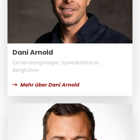
Dani Arnold
Extrembergsteiger, Speedkletterer,
Bergführer
Mehr über Dani Arnold