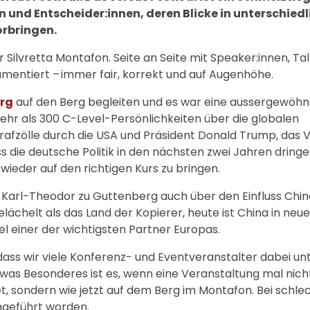
und Entscheider:innen, deren Blicke in unterschiedl
orbringen.
 Silvretta Montafon. Seite an Seite mit Speaker:innen, T
gumentiert – immer fair, korrekt und auf Augenhöhe.
erg
auf den Berg begleiten und es war eine aussergewöhn
hr als 300 C-Level-Persönlichkeiten über die globalen
rafzölle durch die USA und Präsident Donald Trump, das V
ss die deutsche Politik in den nächsten zwei Jahren dring
 wieder auf den richtigen Kurs zu bringen.
Karl-Theodor zu Guttenberg auch über den Einfluss China
lächelt als das Land der Kopierer, heute ist China in neu
el einer der wichtigsten Partner Europas.
dass wir viele Konferenz- und Eventveranstalter dabei un
twas Besonderes ist es, wenn eine Veranstaltung mal nich
t, sondern wie jetzt auf dem Berg im Montafon. Bei schl
hgeführt worden.