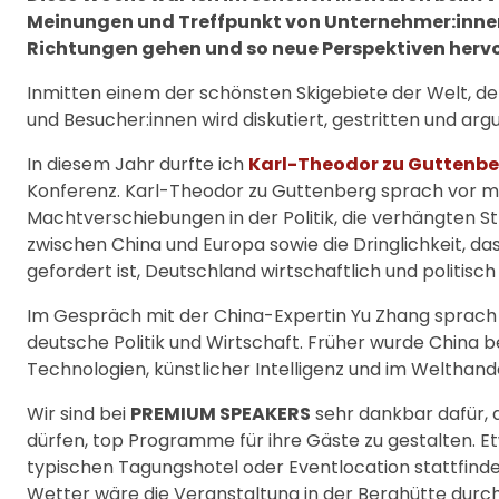
Meinungen und Treffpunkt von Unternehmer:innen 
Richtungen gehen und so neue Perspektiven herv
Inmitten einem der schönsten Skigebiete der Welt, der
und Besucher:innen wird diskutiert, gestritten und ar
In diesem Jahr durfte ich
Karl-Theodor zu Guttenb
Konferenz. Karl-Theodor zu Guttenberg sprach vor me
Machtverschiebungen in der Politik, die verhängten St
zwischen China und Europa sowie die Dringlichkeit, da
gefordert ist, Deutschland wirtschaftlich und politisch
Im Gespräch mit der China-Expertin Yu Zhang sprach 
deutsche Politik und Wirtschaft. Früher wurde China be
Technologien, künstlicher Intelligenz und im Welthand
Wir sind bei
PREMIUM SPEAKERS
sehr dankbar dafür, 
dürfen, top Programme für ihre Gäste zu gestalten. E
typischen Tagungshotel oder Eventlocation stattfinde
Wetter wäre die Veranstaltung in der Berghütte durc