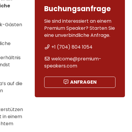
iche
Buchungsanfrage
Sie sind interessiert an einem
alk-Gästen
Premium Speaker? Starten Sie
eine unverbindliche Anfrage.
liche
+1 (704) 804 1054
erhältnis
welcome@premium-
endst
speakers.com
ANFRAGEN
’s auf die
en
terstützen
t in einem
echtem