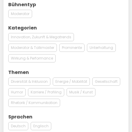
Bühnentyp
Moderator
Kategorien
Innovation, Zukunft & Megatrends
Moderator & Talkmaster
Prominente
Unterhaltung
Wirkung & Performance
Themen
Diversität & Inklusion
Energie / Mobilität
Gesellschaft
Humor
Karriere / Profiling
Musik / Kunst
Rhetorik / Kommunikation
Sprachen
Deutsch
Englisch