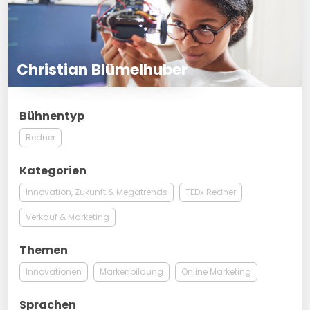
Christian Blümelhuber
Bühnentyp
Redner
Kategorien
Innovation, Zukunft & Megatrends
TEDx Redner
Verkauf & Marketing
Themen
Innovationen
Markenbildung
Online Marketing
Sprachen