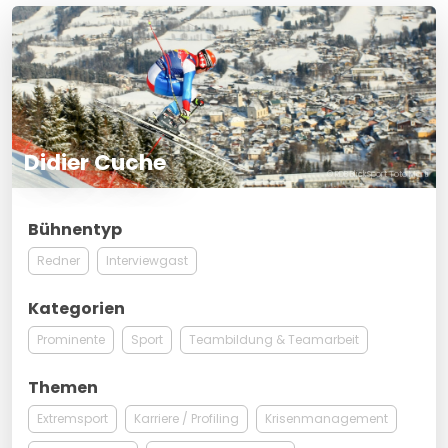
Didier Cuche
© RDB BlickSport Toto Marti
Bühnentyp
Redner
Interviewgast
Kategorien
Prominente
Sport
Teambildung & Teamarbeit
Themen
Extremsport
Karriere / Profiling
Krisenmanagement