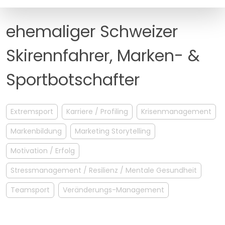
MANAGEMENT
FAQ
ehemaliger Schweizer
Skirennfahrer, Marken- &
Sportbotschafter
Extremsport
Karriere / Profiling
Krisenmanagement
Markenbildung
Marketing Storytelling
Motivation / Erfolg
Stressmanagement / Resilienz / Mentale Gesundheit
Teamsport
Veränderungs-Management