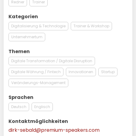
Redner
Trainer
Kategorien
Digitalisierung & Technologie
Trainer & Workshop
Unternehmertum
Themen
Digitale Transformation / Digitale Disruption
Digitale Währung / Fintech
Innovationen
Startup
Veränderungs-Management
Sprachen
Deutsch
Englisch
Kontaktmöglichkeiten
dirk-sebald@premium-speakers.com