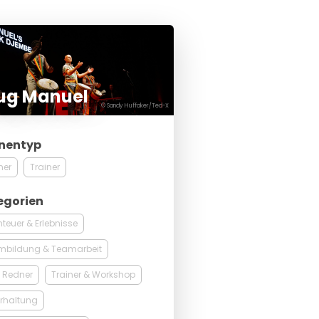
ug Manuel
© Sandy Huffaker/Ted-X
nentyp
ner
Trainer
egorien
teuer & Erlebnisse
mbildung & Teamarbeit
 Redner
Trainer & Workshop
rhaltung