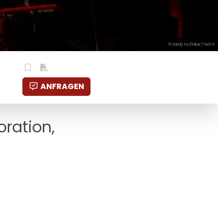
© Sandy Huffaker/Ted-X
ANFRAGEN
oration,