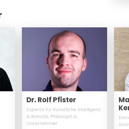
r
Dr. Rolf Pfister
Ma
Ke
Experte für Künstliche Intelligenz
& Robotik, Philosoph &
Entr
Unternehmer
Inno