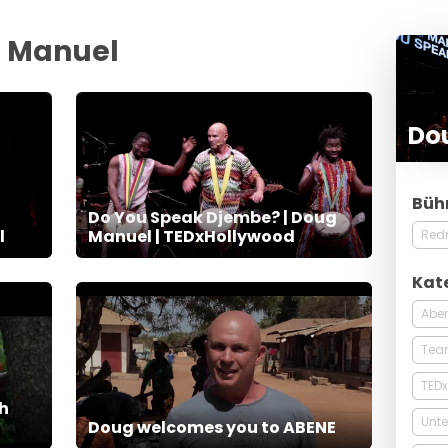
g Manuel
Do
Büh
Do You Speak Djembe? | Doug
l
Manuel | TEDxHollywood
Red
Kat
Aben
Tea
TEDx
ch
Unte
Doug welcomes you to ABENE