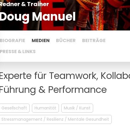
Redner & Trainer
Doug Manuel
BIOGRAFIE
MEDIEN
BÜCHER
BEITRÄGE
PRESSE & LINKS
Experte für Teamwork, Kollab
Führung & Performance
Gesellschaft
Humanität
Musik / Kunst
Stressmanagement / Resilienz / Mentale Gesundheit