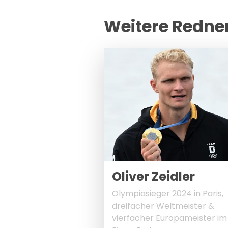
Weitere Redne
Oliver Zeidler
Olympiasieger 2024 in Paris,
dreifacher Weltmeister &
vierfacher Europameister im