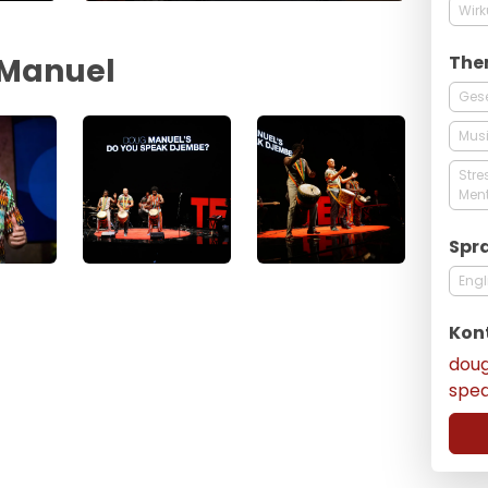
Wir
The
 Manuel
Gese
Musi
Stre
Men
Spr
Engl
Kon
dou
spe