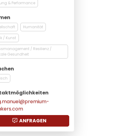
kung & Performance
men
llschaft
Humanität
k / Kunst
ssmanagement / Resilienz /
tale Gesundheit
achen
isch
taktmöglichkeiten
g.manuel@premium-
akers.com
ANFRAGEN