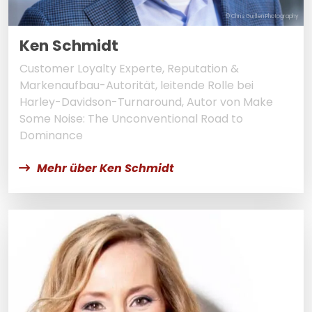
© Chris Guillen Photography
Ken Schmidt
Customer Loyalty Experte, Reputation &
Markenaufbau-Autorität, leitende Rolle bei
Harley-Davidson-Turnaround, Autor von Make
Some Noise: The Unconventional Road to
Dominance
Mehr über Ken Schmidt