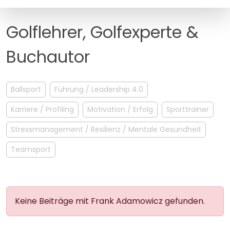
MANAGEMENT
FAQ
Golflehrer, Golfexperte &
Buchautor
Ballsport
Führung / Leadership 4.0
Karriere / Profiling
Motivation / Erfolg
Sporttrainer
Stressmanagement / Resilienz / Mentale Gesundheit
Teamsport
Keine Beiträge mit Frank Adamowicz gefunden.