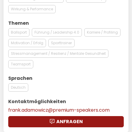
Wirkung & Performance
Themen
Ballsport
Führung / Leadership 4.0
Karriere / Profiling
Motivation / Erfolg
Sporttrainer
Stressmanagement / Resilienz / Mentale Gesundheit
Teamsport
Sprachen
Deutsch
Kontaktmöglichkeiten
frank.adamowicz@premium-speakers.com
ANFRAGEN