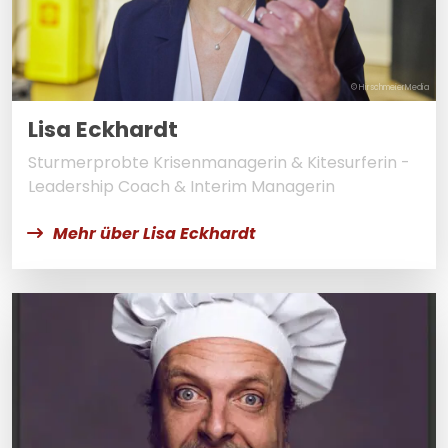
© HirschmeierMedia
Lisa Eckhardt
Sturmerprobte Krisenmanagerin & Kitesurferin -
Leadership Coach & Interim Managerin
Mehr über Lisa Eckhardt