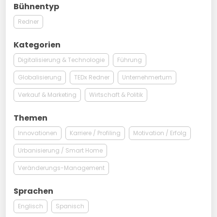
Bühnentyp
Redner
Kategorien
Digitalisierung & Technologie
Führung
Globalisierung
TEDx Redner
Unternehmertum
Verkauf & Marketing
Wirtschaft & Politik
Themen
Innovationen
Karriere / Profiling
Motivation / Erfolg
Urbanisierung / Smart Home
Veränderungs-Management
Sprachen
Englisch
Spanisch