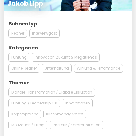
Jakob Lipp
Bühnentyp
Redner
Interviewgast
Kategorien
Führung
Innovation, Zukunft & Megatrends
Online Redner
Unterhaltung
Wirkung & Performance
Themen
Digitale Transformation / Digitale Disruption
Führung / Leadership 4.0
Innovationen
Körpersprache
Krisenmanagement
Motivation / Erfolg
Rhetorik / Kommunikation