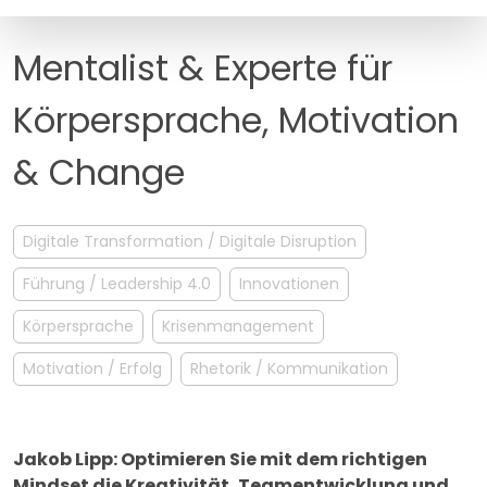
MANAGEMENT
FAQ
Mentalist & Experte für
Körpersprache, Motivation
& Change
Digitale Transformation / Digitale Disruption
Führung / Leadership 4.0
Innovationen
Körpersprache
Krisenmanagement
Motivation / Erfolg
Rhetorik / Kommunikation
Jakob Lipp: Optimieren Sie mit dem richtigen
Mindset die Kreativität, Teamentwicklung und