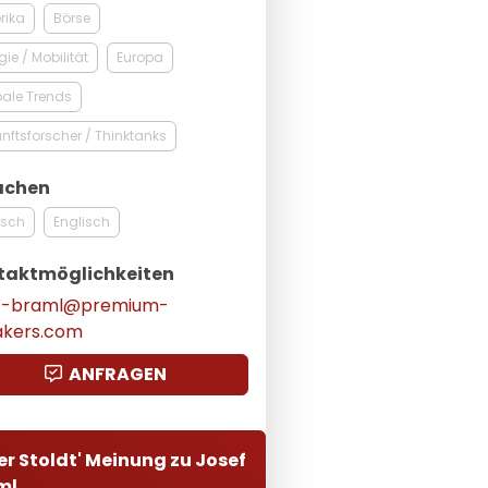
rika
Börse
gie / Mobilität
Europa
ale Trends
nftsforscher / Thinktanks
achen
tsch
Englisch
taktmöglichkeiten
ef-braml@premium-
akers.com
ANFRAGEN
er Stoldt' Meinung zu Josef
ml