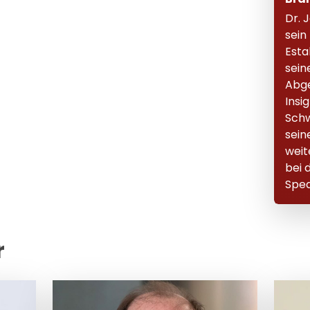
Dr. 
sein
Esta
sein
Abge
Insi
Schw
sein
weit
bei 
Spea
r