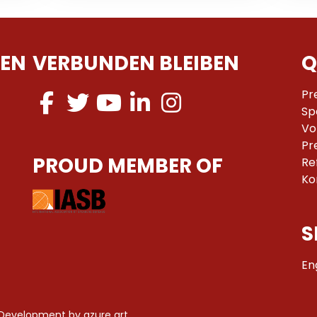
EN
VERBUNDEN BLEIBEN
Q
Pr
Sp
Vo
Pr
PROUD MEMBER OF
Re
Ko
S
En
 Development by
azure art