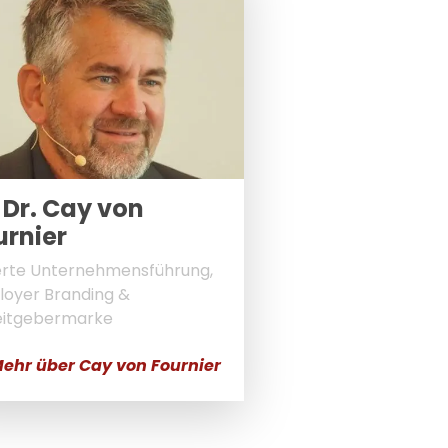
 Dr. Cay von
urnier
rte Unternehmensführung,
oyer Branding &
eitgebermarke
ehr über Cay von Fournier