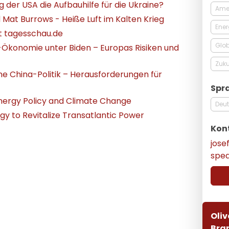
 der USA die Aufbauhilfe für die Ukraine?
Ame
 Mat Burrows - Heiße Luft im Kalten Krieg
Ener
it tagesschau.de
Glob
Ökonomie unter Biden – Europas Risiken und
Zuku
e China-Politik – Herausforderungen für
Spr
Energy Policy and Climate Change
Deu
gy to Revitalize Transatlantic Power
Kon
jos
spe
Oliv
Bra