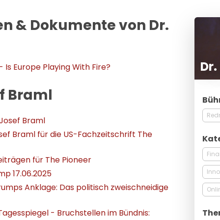
n & Dokumente von Dr.
Dr.
 Is Europe Playing With Fire?
ef Braml
Büh
Red
 Josef Braml
sef Braml für die US-Fachzeitschrift The
Kat
Fin
eiträgen für The Pioneer
Inno
mp 17.06.2025
rumps Anklage: Das politisch zweischneidige
Onli
The
Tagesspiegel - Bruchstellen im Bündnis: