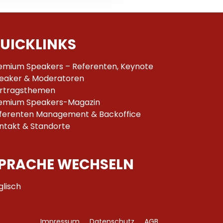
UICKLINKS
emium Speakers – Referenten, Keynote
eaker & Moderatoren
rtragsthemen
emium Speakers-Magazin
ferenten Management & Backoffice
ntakt & Standorte
PRACHE WECHSELN
glisch
Impressum
Datenschutz
AGB