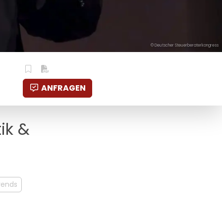
© Deutscher Steuerberaterkongress
ANFRAGEN
ik &
rends