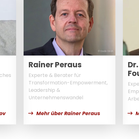
© Dodo Stroh
Rainer Peraus
Dr.
Fo
sches
Experte & Berater für
Transformation-Empowerment,
Expe
Leadership &
Empl
Unternehmenswandel
Arb
ov
Mehr über Rainer Peraus
M