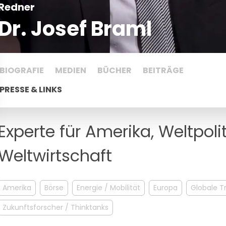
Redner
Dr. Josef Braml
BIOGRAFIE
MEDIEN
BÜCHER
BEITRÄGE
PRESSE & LINKS
Experte für Amerika, Weltpolit
Weltwirtschaft
Amerika
Börse
Energie / Mobilität
Europa
Globale T
Zukunftsforscher / Thinktanks