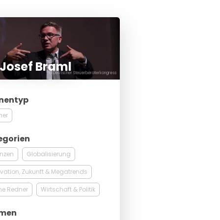
 Josef Braml
© Deutscher Steuerberaterkongress
nentyp
ner
egorien
anzen
Globalisierung
vation, Zukunft & Megatrends
ne Redner
Wirtschaft & Politik
men