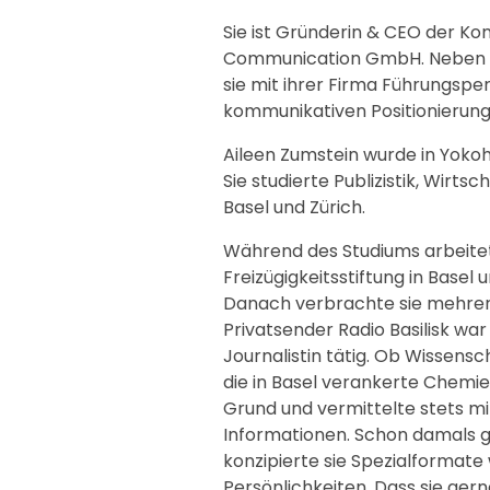
Sie ist Gründerin & CEO der K
Communication GmbH. Neben i
sie mit ihrer Firma Führungsp
kommunikativen Positionierung. 
Aileen Zumstein wurde in Yoko
Sie studierte Publizistik, Wirts
Basel und Zürich.
Während des Studiums arbeitet
Freizügigkeitsstiftung in Basel
Danach verbrachte sie mehrere
Privatsender Radio Basilisk wa
Journalistin tätig. Ob Wissensc
die in Basel verankerte Chemi
Grund und vermittelte stets mi
Informationen. Schon damals gi
konzipierte sie Spezialformate
Persönlichkeiten. Dass sie ger