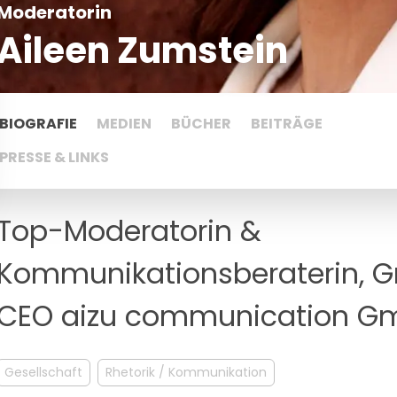
Moderatorin
Aileen Zumstein
BIOGRAFIE
MEDIEN
BÜCHER
BEITRÄGE
PRESSE & LINKS
Top-Moderatorin &
Kommunikationsberaterin, G
CEO aizu communication G
Gesellschaft
Rhetorik / Kommunikation