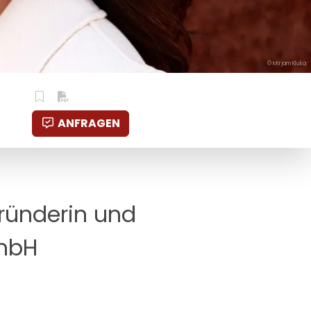
© Mirjam Kluka
ANFRAGEN
ründerin und
mbH