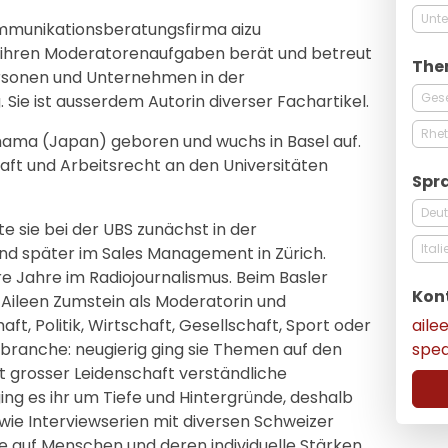
Unt
ommunikationsberatungsfirma aizu
hren Moderatorenaufgaben berät und betreut
The
ersonen und Unternehmen in der
Gese
Sie ist ausserdem Autorin diverser Fachartikel.
Rhet
hama (Japan) geboren und wuchs in Basel auf.
chaft und Arbeitsrecht an den Universitäten
Spr
Deu
e sie bei der UBS zunächst in der
Ital
 und später im Sales Management in Zürich.
 Jahre im Radiojournalismus. Beim Basler
Kon
r Aileen Zumstein als Moderatorin und
ail
haft, Politik, Wirtschaft, Gesellschaft, Sport oder
spe
ebranche: neugierig ging sie Themen auf den
t grosser Leidenschaft verständliche
ng es ihr um Tiefe und Hintergründe, deshalb
 wie Interviewserien mit diversen Schweizer
ne auf Menschen und deren individuelle Stärken