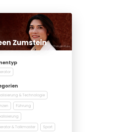
een Zumstein
© Mirjam Kluka
nentyp
erator
egorien
talisierung & Technologie
anzen
Führung
alisierung
rator & Talkmaster
Sport