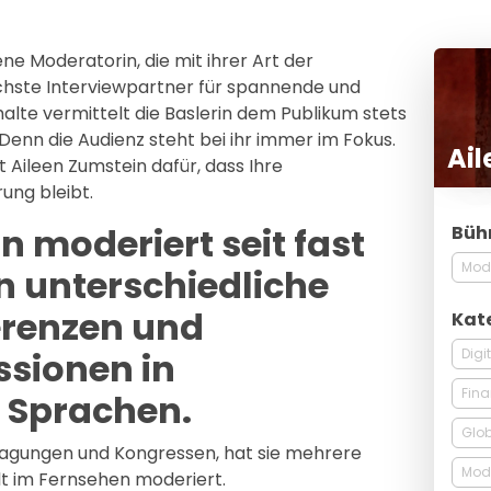
ene Moderatorin, die mit ihrer Art der
ichste Interviewpartner für spannende und
alte vermittelt die Baslerin dem Publikum stets
enn die Audienz steht bei ihr immer im Fokus.
Ail
 Aileen Zumstein dafür, dass Ihre
ung bleibt.
n moderiert seit fast
Büh
Mod
n unterschiedliche
erenzen und
Kat
Digi
sionen in
Fin
 Sprachen.
Glob
Tagungen und Kongressen, hat sie mehrere
Mode
lt im Fernsehen moderiert.