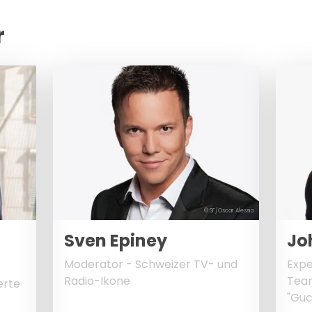
r
© SF/Oscar Alessio
Sven Epiney
Jo
Moderator - Schweizer TV- und
Expe
Radio-Ikone
Team
erte
"Guc