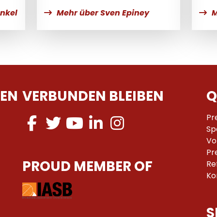
nkel
Mehr über Sven Epiney
M
EN
VERBUNDEN BLEIBEN
Q
Pr
Sp
Vo
Pr
PROUD MEMBER OF
Re
Ko
S