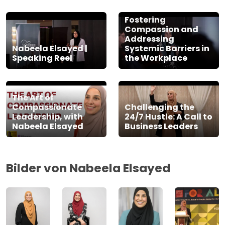
Fostering
Compassion and
Addressing
Nabeela Elsayed |
Systemic Barriers in
Speaking Reel
the Workplace
The Art of
Compassionate
Challenging the
Leadership, with
24/7 Hustle: A Call to
Nabeela Elsayed
Business Leaders
Bilder von Nabeela Elsayed