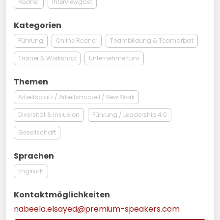
Redner
Interviewgast
Kategorien
Führung
Online Redner
Teambildung & Teamarbeit
Trainer & Workshop
Unternehmertum
Themen
Arbeitsplatz / Arbeitsmodell / New Work
Diversität & Inklusion
Führung / Leadership 4.0
Gesellschaft
Sprachen
Englisch
Kontaktmöglichkeiten
nabeela.elsayed@premium-speakers.com