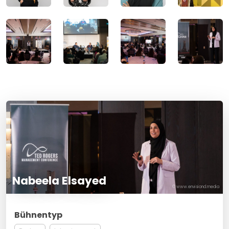
Nabeela Elsayed
© www.envisiond.media
Bühnentyp