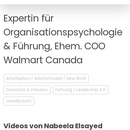
MANAGEMENT
FAQ
Expertin für
Organisationspsychologie
& Führung, Ehem. COO
Walmart Canada
Arbeitsplatz / Arbeitsmodell / New Work
Diversität & Inklusion
Führung / Leadership 4.0
Gesellschaft
Videos von Nabeela Elsayed