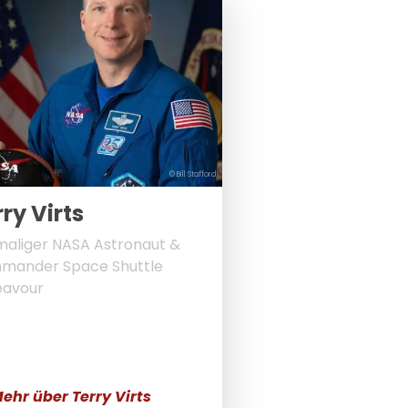
© Bill Stafford
ry Virts
aliger NASA Astronaut &
mander Space Shuttle
eavour
ehr über Terry Virts