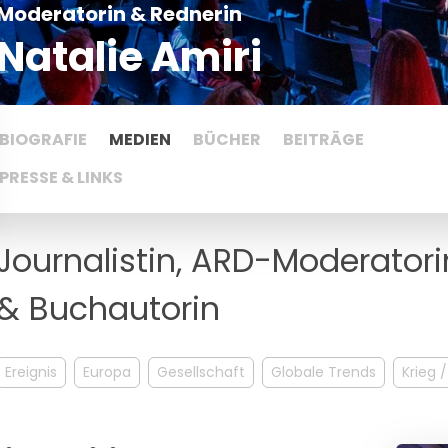
Moderatorin & Rednerin
Natalie Amiri
BIOGRAFIE
MEDIEN
BÜCHER
BEITRÄGE
PRESSE & LINKS
Journalistin, ARD-Moderatori
& Buchautorin
Ereignis
Europa
Gesellschaft
Globale Trends
Krieg 