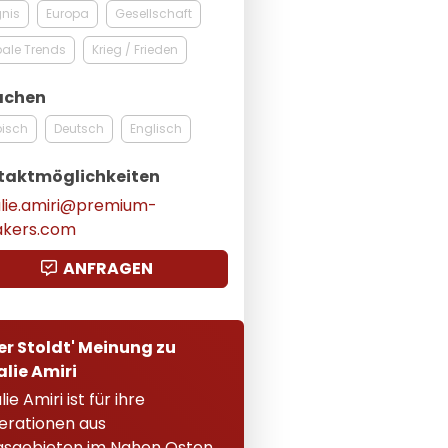
gnis
Europa
Gesellschaft
ale Trends
Krieg / Frieden
achen
bisch
Deutsch
Englisch
taktmöglichkeiten
lie.amiri@premium-
akers.com
ANFRAGEN
er Stoldt' Meinung zu
lie Amiri
ie Amiri ist für ihre
rationen aus
gsgebieten im Nahen Osten