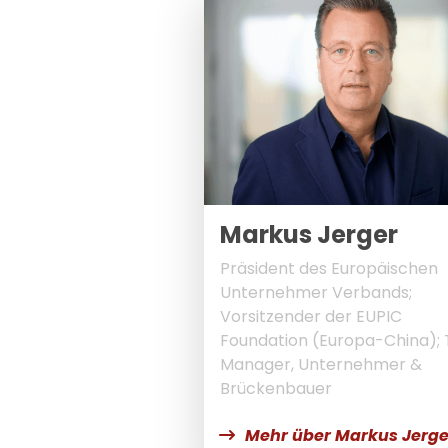
Markus Jerger
Präsident des Europäischen
Unternehmer Verbands;
Vorsitzender der EUPIC
Foundation (Europa-China);
Manager, Unternehmer &
Brückenbauer
Mehr über Markus Jerge