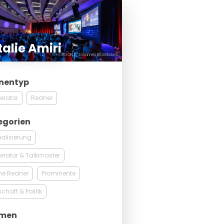
alie Amiri
© HORIZONT/Johannes Brunnbauer
nentyp
erator
Redner
egorien
alisierung
rator & Talkmaster
ne Redner
Prominente
schaft & Politik
men