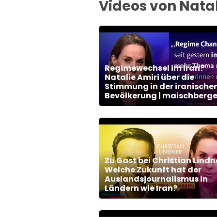
Videos von Natal
Regimewechsel im Iran?
Natalie Amiri über die
Stimmung in der iranische
Bevölkerung | maischberge
Zu Gast bei Christian Lindn
Welche Zukunft hat der
Auslandsjournalismus in
Ländern wie Iran?