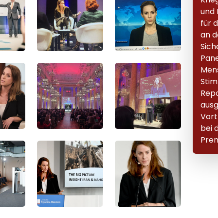
und 
für 
an d
Sich
Pane
Mens
Stim
Rep
ausg
Vort
bei 
Prem