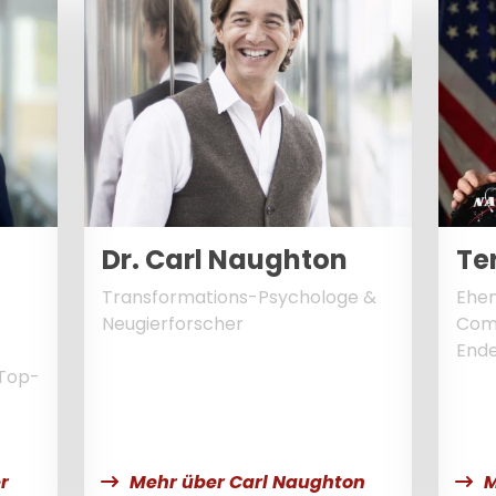
Dr. Carl Naughton
Ter
Transformations-Psychologe &
Ehem
Neugierforscher
Com
End
 Top-
r
Mehr über Carl Naughton
M