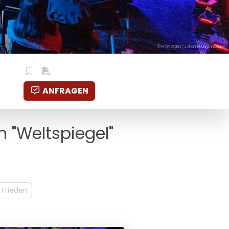
© HORIZONT/Johannes Brunnbauer
ANFRAGEN
n "Weltspiegel"
/ Frieden