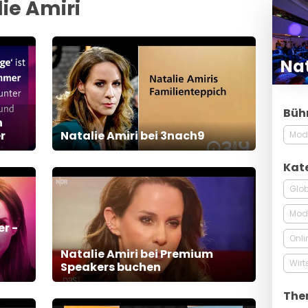
ie Amiri
Nat
Büh
n
r
Natalie Amiri bei 3nach9
Mod
Kat
Glob
Mode
er -
Onli
Natalie Amiri bei Premium
Wirt
Speakers buchen
The