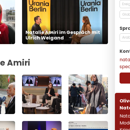
Erei
Glob
Spr
n
Natalie Amiri im Gespräch mit
Ulrich Weigand
Ara
Kon
nata
ie Amiri
spe
Oliv
Nata
Natal
Mode
Krie