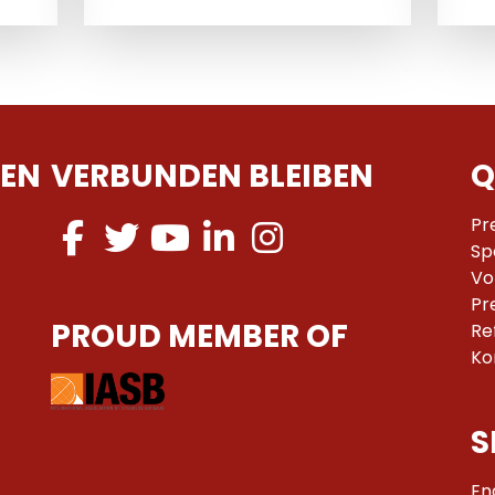
EN
VERBUNDEN BLEIBEN
Q
Pr
Sp
Vo
Pr
PROUD MEMBER OF
Re
Ko
S
En