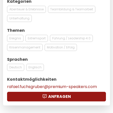
Kategorien
Abenteuer & Erlebnisse
Teambildung & Teamarbeit
Unterhaltung
Themen
Ereignis
Extremsport
Führung / Leadership 4.0
Krisenmanagement
Motivation / Erfolg
Sprachen
Deutsch
Englisch
Kontaktmöglichkeiten
rafael.fuchsgruber@premium-speakers.com
ANFRAGEN