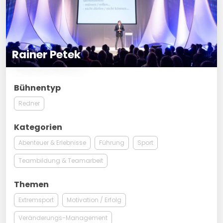
Rainer Petek
Bühnentyp
Redner
Kategorien
Abenteuer & Erlebnisse
Führung
Sport
Teambildung & Teamarbeit
Themen
Extremsport
Motivation / Erfolg
Veränderungs-Management