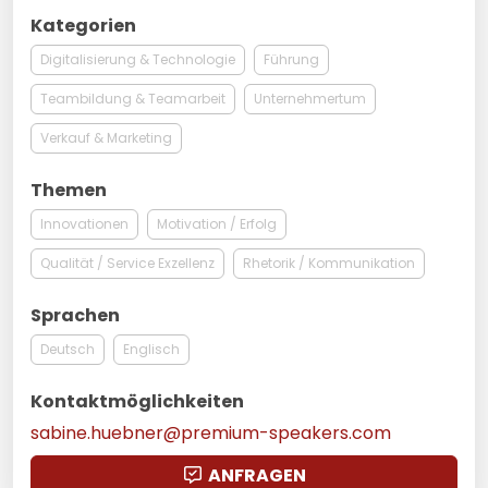
Kategorien
Digitalisierung & Technologie
Führung
Teambildung & Teamarbeit
Unternehmertum
Verkauf & Marketing
Themen
Innovationen
Motivation / Erfolg
Qualität / Service Exzellenz
Rhetorik / Kommunikation
Sprachen
Deutsch
Englisch
Kontaktmöglichkeiten
sabine.huebner@premium-speakers.com
ANFRAGEN