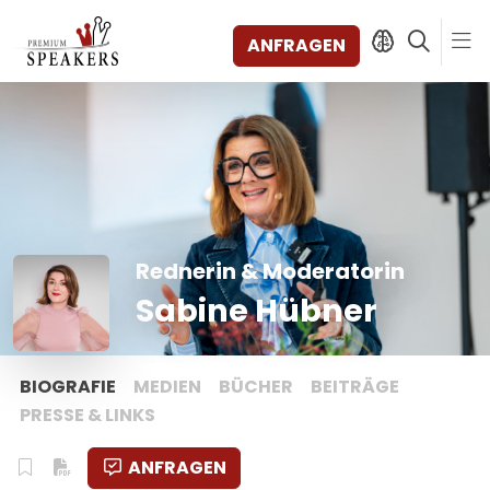
ANFRAGEN
SPEAKERS
THEMEN
ENTDECKEN
SHORTS
Rednerin & Moderatorin
VIDEOS
Sabine Hübner
BÜCHER
KATEGORIEN
MAGAZIN
BIOGRAFIE
MEDIEN
BÜCHER
BEITRÄGE
BACKSTAGE
PRESSE & LINKS
AGENTUR
ANFRAGEN
KONTAKT & STANDORTE