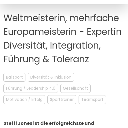
MANAGEMENT
FAQ
Weltmeisterin, mehrfache
Europameisterin - Expertin
Diversität, Integration,
Führung & Toleranz
Ballsport
Diversität & Inklusion
Führung / Leadership 4.0
Gesellschaft
Motivation / Erfolg
Sporttrainer
Teamsport
Steffi Jones ist die erfolgreichste und