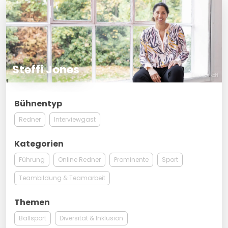
Steffi Jones
© Maurice Kohl
Bühnentyp
Redner
Interviewgast
Kategorien
Führung
Online Redner
Prominente
Sport
Teambildung & Teamarbeit
Themen
Ballsport
Diversität & Inklusion