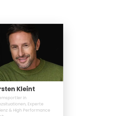
rsten Kleint
emsportler in
zsituationen, Experte
lienz & High Performance