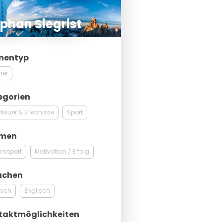
phan Siegrist
nentyp
ner
egorien
teuer & Erlebnisse
Sport
men
emsport
Motivation / Erfolg
achen
tsch
Englisch
taktmöglichkeiten