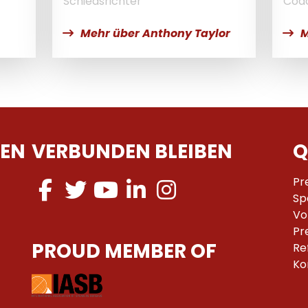
Schiedsrichter
Coa
Mehr über Anthony Taylor
M
EN
VERBUNDEN BLEIBEN
Q
Pr
Sp
Vo
Pr
PROUD MEMBER OF
Re
Ko