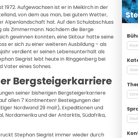
 1972. Aufgewachsen ist er in Meikirch in der
Ste
ttelland, von dem aus man, bei gutem Wetter,
ner Alpenlandschaft hat. Auf den Schulabschluss
ung als Zimmermann. Nachdem die Berge
Büh
ich gewinnen konnten, eine Skitour hatte seine
s er sich zu einer weiteren Ausbildung – als
Red
sjahr verdient er seinen Lebensunterhalt als
tephan Siegrist lebt heute in Ringgenberg bei
Kat
nd Vater eines Sohnes.
Aben
ner Bergsteigerkarriere
The
ungen seiner bisherigen Bergsteigerkarriere
Extr
auf allen 7 Kontinenten! Besteigungen der
iger Nordwand 29 mal!), Expeditionen und
Spr
l, Nordamerika und der Antarktis, Südafrika,
Deu
Kon
druckt Stephan Siegrist immer wieder durch