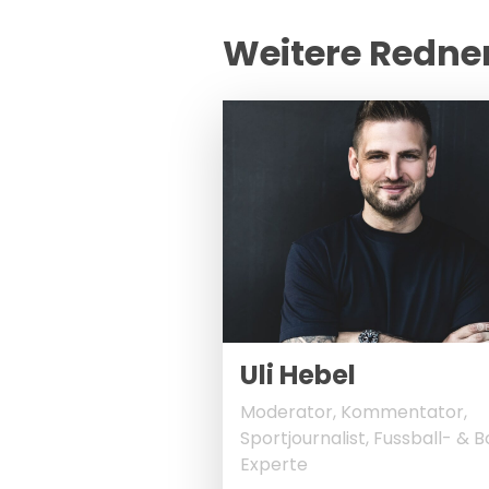
Weitere Redne
© B
Uli Hebel
Moderator, Kommentator,
Sportjournalist, Fussball- & 
Experte