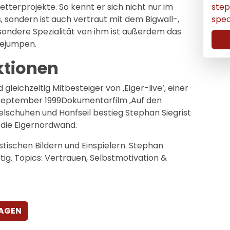
step
Kletterprojekte. So kennt er sich nicht nur im
spe
, sondern ist auch vertraut mit dem Bigwall-,
esondere Spezialität von ihm ist außerdem das
sejumpen.
ktionen
eichzeitig Mitbesteiger von ‚Eiger-live‘, einer
September 1999Dokumentarfilm ‚Auf den
lschuhen und Hanfseil bestieg Stephan Siegrist
 die Eigernordwand.
tischen Bildern und Einspielern. Stephan
rtig. Topics: Vertrauen, Selbstmotivation &
RAGEN