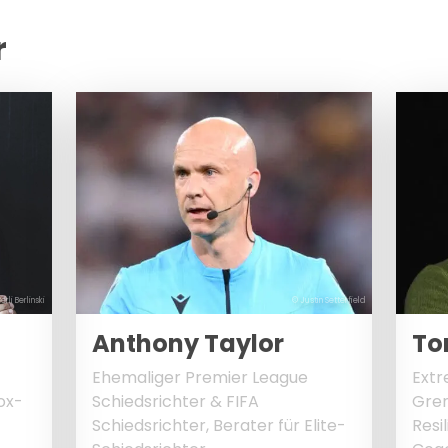
r
erli Berlinski
© Justin Setterfield
Anthony Taylor
To
Ehemaliger Premier League
Extr
Box-
Schiedsrichter & FIFA
Gren
Schiedsrichter, Berater für Elite-
Resi