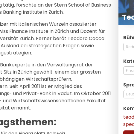
 tätig, forschte an der Stern School of Business
Banking Institute in Zürich.
Te
zer mit italienischen Wurzeln assoziierter
s Finance Institute in Zürich und Dozent für
Büh
versität Zürich. Ferner berät Teodoro Cocca
Ausland bei strategischen Fragen sowie
Red
agestrategien.
Kat
Bankexperte in den Verwaltungsrat der
Fin
 Sitz in Zürich gewählt, einem der grössten
bhängigen Wirtschaftsprüfern,
Spr
 Seit April 2011 ist er Mitglied des
ngs- und Privat-Bank in Vaduz. Im Oktober 2011
Deu
- und Wirtschaftswissenschaftlichen Fakultät
ität ernannt.
Kon
teo
ragsthemen:
spe
für den Finanzplatz Schweiz