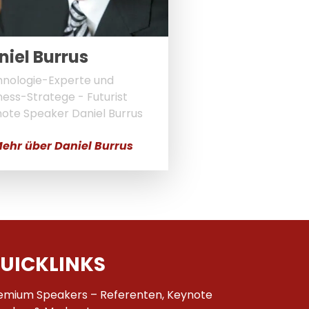
niel Burrus
nologie-Experte und
ness-Stratege - Futurist
ote Speaker Daniel Burrus
ehr über Daniel Burrus
UICKLINKS
emium Speakers – Referenten, Keynote