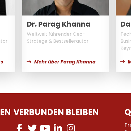
Dr. Parag Khanna
Da
Weltweit führender Geo-
Tech
tor
Stratege & Bestsellerautor
Busi
Keyn
ms
Mehr über Parag Khanna
M
EN
VERBUNDEN BLEIBEN
Q
Pr