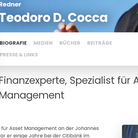
Redner
Teodoro D. Cocca
BIOGRAFIE
MEDIEN
BÜCHER
BEITRÄGE
PRESSE & LINKS
Finanzexperte, Spezialist für
Management
or für Asset Management an der Johannes
war er einige Jahre bei der Citibank im