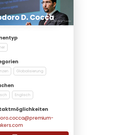
odoro D. Cocca
© Zvonimir Pisonic
nentyp
ner
egorien
anzen
Globalisierung
achen
tsch
Englisch
taktmöglichkeiten
doro.cocca@premium-
akers.com