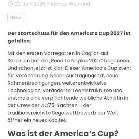
22. Juni 2026 – Mandy Weinand
MANAGEMENT
FAQ
News
Der Startschuss für den America’s Cup 2027 ist
gefallen:
Mit den ersten Vorregatten in Cagliari auf
Sardinien hat die „Road to Naples 2027“ begonnen.
Und schon jetzt ist klar: Dieser America’s Cup steht
für Veränderung. Neuer Austragungsort, neue
Rahmenbedingungen, weiterentwickelte
Technologien, veränderte Teamstrukturen und
erstmals eine verpflichtende weibliche Athletin in
der Crew der AC75-Yachten – der
traditionsreichste Segelwettbewerb der Welt
öffnet ein neues Kapitel.
Was ist der America’s Cup?