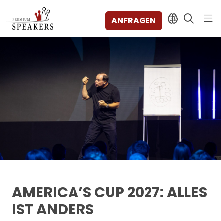
ANFRAGEN
SPEAKERS
THEMEN
ENTDECKEN
SHORTS
VIDEOS
BÜCHER
KATEGORIEN
MAGAZIN
BACKSTAGE
AMERICA’S CUP 2027: ALLES
AGENTUR
IST ANDERS
KONTAKT & STANDORTE