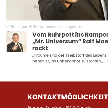
15. Januar 2025 – Katharina Schlangenotto
Vom Ruhrpott ins Rampe
„Mr. Universum“ Ralf Moe
rockt
„Träume sind der Treibstoff des Lebens
bereit ist, ins Unbekannte zu starten.„ –
KONTAKTMÖGLICHKEIT
Premium Speakers USA & Canada