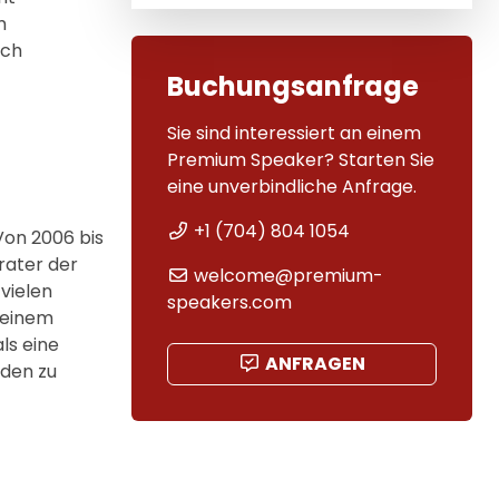
m
ich
Buchungsanfrage
Sie sind interessiert an einem
Premium Speaker? Starten Sie
eine unverbindliche Anfrage.
+1 (704) 804 1054
Von 2006 bis
rater der
welcome@premium-
 vielen
speakers.com
seinem
ls eine
ANFRAGEN
eden zu