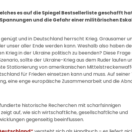
hes es auf die Spiegel Bestsellerliste geschafft ha
 Spannungen und die Gefahr einer militärischen Eskal
– genügt und in Deutschland herrscht Krieg. Grausamer u
, der unser aller Ende werden kann. Weshalb also haben d
 Krieg in der Ukraine politisch zu beenden? Diese Frage s
Szenario, sollte der Ukraine-Krieg aus dem Ruder laufen 
ante Stationierung von amerikanischen Mittelstreckenwaf
tschland für Frieden einsetzen kann und muss. Auf seiner
ung, eine enge europäische Zusammenarbeit und die Abn
 fundierte historische Recherchen mit scharfsinnigen
zeigt auf, wie sich wirtschaftliche, gesellschaftliche und
twicklungen gegenseitig beeinflussen.
r Deutschland“
versteht sich als Handbuch – es liefert nic