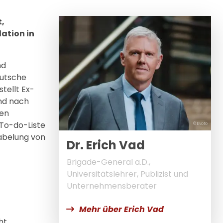
t,
ation in
nd
eutsche
tellt Ex-
und nach
fen
 To-do-Liste
© Evoto
abelung von
Dr. Erich Vad
Brigade-General a.D.,
Universitätslehrer, Publizist und
Unternehmensberater
Mehr über Erich Vad
ht