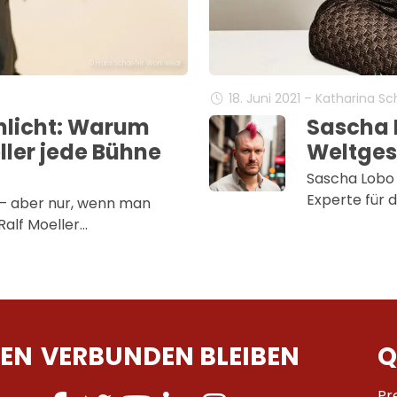
© Hans Schaefer Workwear
18. Juni 2021 – Katharina S
nlicht: Warum
Sascha 
ller jede Bühne
Weltges
Sascha Lobo i
Experte für d
 – aber nur, wenn man
 Ralf Moeller…
EN
VERBUNDEN BLEIBEN
Q
Pr