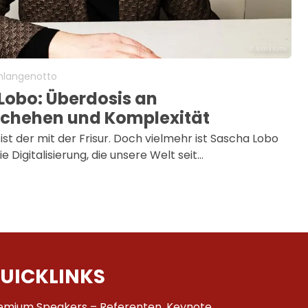
© Anatol Kotte
chlangenotto
Lobo: Überdosis an
chehen und Komplexität
st der mit der Frisur. Doch vielmehr ist Sascha Lobo
ie Digitalisierung, die unsere Welt seit…
UICKLINKS
emium Speakers – Referenten, Keynote