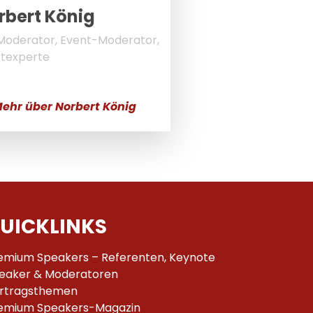
rbert König
oderator, Event-Moderator,
texperte
ehr über Norbert König
UICKLINKS
emium Speakers – Referenten, Keynote
eaker & Moderatoren
rtragsthemen
emium Speakers-Magazin