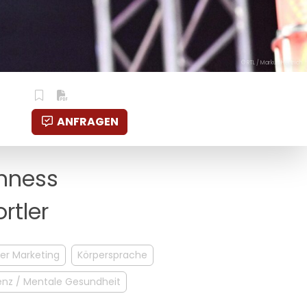
© RTL / Markus Hertrich
ANFRAGEN
inness
rtler
cer Marketing
Körpersprache
enz / Mentale Gesundheit