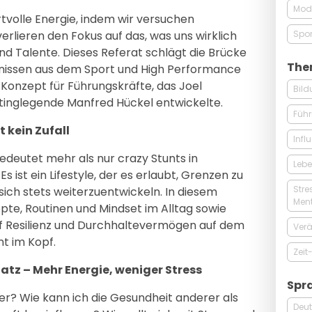
Mode
volle Energie, indem wir versuchen
Spor
lieren den Fokus auf das, was uns wirklich
nd Talente. Dieses Referat schlägt die Brücke
The
issen aus dem Sport und High Performance
 Konzept für Führungskräfte, das Joel
Bil
tinglegende Manfred Hückel entwickelte.
Führ
t kein Zufall
Infl
bedeutet mehr als nur crazy Stunts in
Lebe
 ist ein Lifestyle, der es erlaubt, Grenzen zu
Stre
 sich stets weiterzuentwickeln. In diesem
Men
pte, Routinen und Mindset im Alltag sowie
uf Resilienz und Durchhaltevermögen auf dem
Ver
nt im Kopf.
Zei
tz – Mehr Energie, weniger Stress
Spr
rter? Wie kann ich die Gesundheit anderer als
Deu