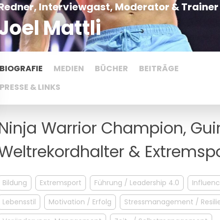
Redner, Interviewgast, Moderator & Trainer
Joel Mattli
BIOGRAFIE
MEDIEN
BÜCHER
BEITRÄGE
PRESSE & LINKS
Ninja Warrior Champion, Gu
Weltrekordhalter & Extremspo
Bildung
Extremsport
Führung / Leadership 4.0
Influen
Lebensstil
Motivation / Erfolg
Stressmanagement / Resili