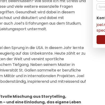
aft beeinflussen? Wie sollte ich mit Stress und
se und viele weitere essenzielle Fragen
Spa
griffen. Gesundheit wird dabei in diesem
schaut und diskutiert und dabei mit
Kon
er auch Joel’s Erfahrungen aus dem Studium,
joel
Leistungssport untermalt.
spe
l den Sprung in die USA. In diesem Jahr lernte
neugierig auf das Unbekannte. Heute zählt er zu
ten der Welt und vereint sportliche
schem Tiefgang. Neben seinem Master in
iversität St. Gallen sammelte er berufliche
Militär und in internationalen Projekten. Joel
r: bodenständig, inspirierend und mitreissend auf
ftvolle Mischung aus Storytelling,
 – und eine Einladung, das eigene Leben