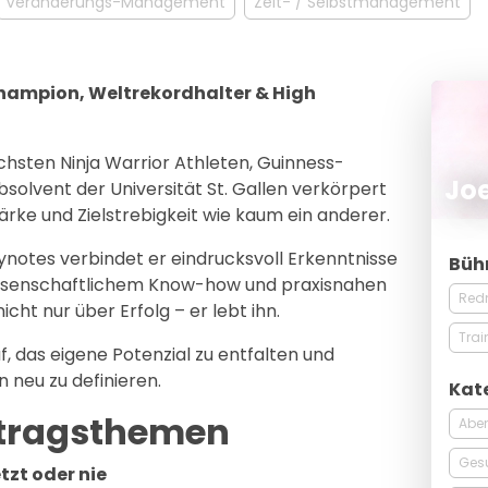
Veränderungs-Management
Zeit- / Selbstmanagement
 Champion, Weltrekordhalter & High
ichsten Ninja Warrior Athleten, Guinness-
Joe
olvent der Universität St. Gallen verkörpert
tärke und Zielstrebigkeit wie kaum ein anderer.
notes verbindet er eindrucksvoll Erkenntnisse
Büh
issenschaftlichem Know-how und praxisnahen
Red
icht nur über Erfolg – er lebt ihn.
Trai
f, das eigene Potenzial zu entfalten und
 neu zu definieren.
Kat
ortragsthemen
Aben
Ges
tzt oder nie