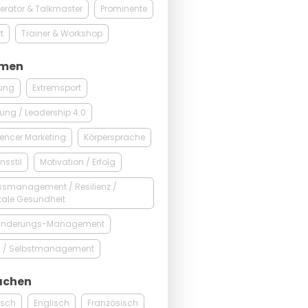
rator & Talkmaster
Prominente
t
Trainer & Workshop
men
dung
Extremsport
ung / Leadership 4.0
uencer Marketing
Körpersprache
nsstil
Motivation / Erfolg
ssmanagement / Resilienz /
tale Gesundheit
änderungs-Management
t- / Selbstmanagement
achen
tsch
Englisch
Französisch