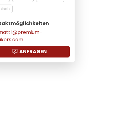
nisch
taktmöglichkeiten
.mattli@premium-
akers.com
ANFRAGEN