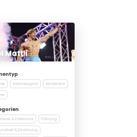
l Mattli
© RTL / Markus Hertrich
nentyp
ner
Interviewgast
Moderator
ner
egorien
teuer & Erlebnisse
Führung
undheit & Ernährung