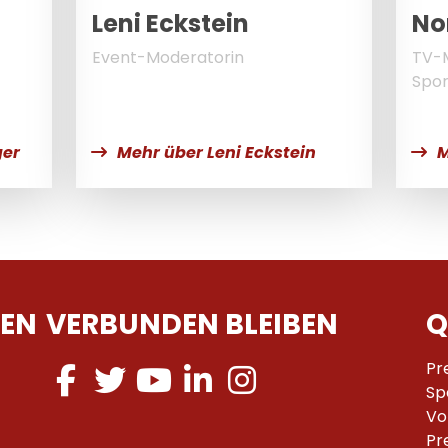
Leni Eckstein
No
Event-Moderatorin
TV-M
Spor
ger
Mehr über Leni Eckstein
M
EN
VERBUNDEN BLEIBEN
Q
Pr
Sp
Vo
Pr