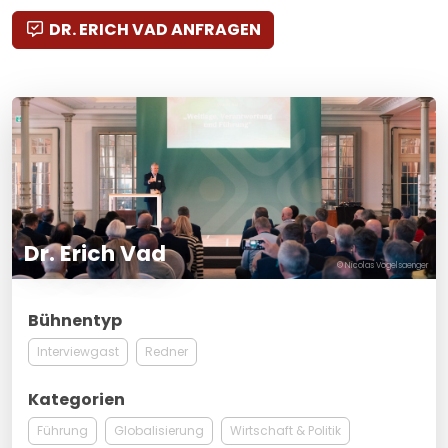
DR. ERICH VAD ANFRAGEN
Dr. Erich Vad
© Nicolas Vogelsaenger
Bühnentyp
Interviewgast
Redner
Kategorien
Führung
Globalisierung
Wirtschaft & Politik