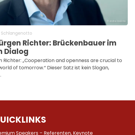
© Andrei Melinte
a Schlangenotto
ürgen Richter: Brückenbauer im
n Dialog
 Richter: „Cooperation and openness are crucial to
orld of tomorrow.“ Dieser Satz ist kein Slogan,
…
UICKLINKS
emium Speakers – Referenten, Keynote