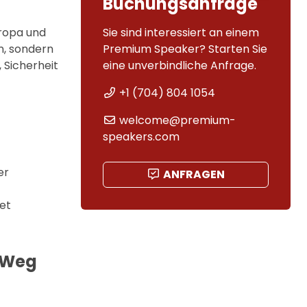
Buchungsanfrage
Sie sind interessiert an einem
uropa und
Premium Speaker? Starten Sie
n, sondern
eine unverbindliche Anfrage.
 Sicherheit
+1 (704) 804 1054
welcome@premium-
speakers.com
er
ANFRAGEN
det
n Weg