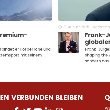
31. August 2025 – Katharin
-Premium-
Frank-J
globale
bindet er körperliche und
Frank-Jürgen
tremsport mit seinem
shaping the w
sondern das
EN
VERBUNDEN BLEIBEN
Q
Pr