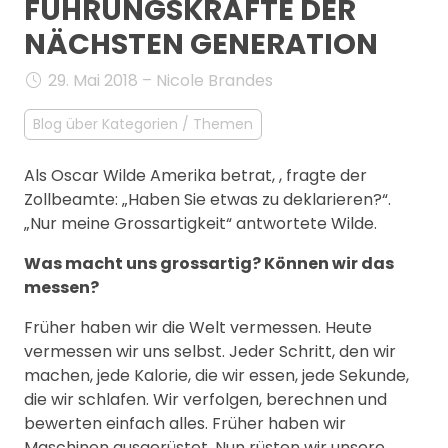
FÜHRUNGSKRÄFTE DER
MANAGEMENT
NÄCHSTEN GENERATION
FAQ
29. Mai 2018 – Nicole Brandes
Blog über Kategorien / Themen
Als Oscar Wilde Amerika betrat, , fragte der
Zollbeamte: „Haben Sie etwas zu deklarieren?“.
„Nur meine Grossartigkeit“ antwortete Wilde.
Was macht uns grossartig? Können wir das
messen?
Früher haben wir die Welt vermessen. Heute
vermessen wir uns selbst. Jeder Schritt, den wir
machen, jede Kalorie, die wir essen, jede Sekunde,
die wir schlafen. Wir verfolgen, berechnen und
bewerten einfach alles. Früher haben wir
Maschinen ausgerüstet. Nun rüsten wir unsere