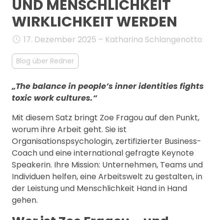
UND MENSCHLICHKEIT
MANAGEMENT
WIRKLICHKEIT WERDEN
FAQ
17. Dezember 2025 – Katharina Schlangenotto
Blog über Redner
„The balance in people’s inner identities fights
toxic work cultures.“
Mit diesem Satz bringt Zoe Fragou auf den Punkt,
worum ihre Arbeit geht. Sie ist
Organisationspsychologin, zertifizierter Business-
Coach und eine international gefragte Keynote
Speakerin. Ihre Mission: Unternehmen, Teams und
Individuen helfen, eine Arbeitswelt zu gestalten, in
der Leistung und Menschlichkeit Hand in Hand
gehen.