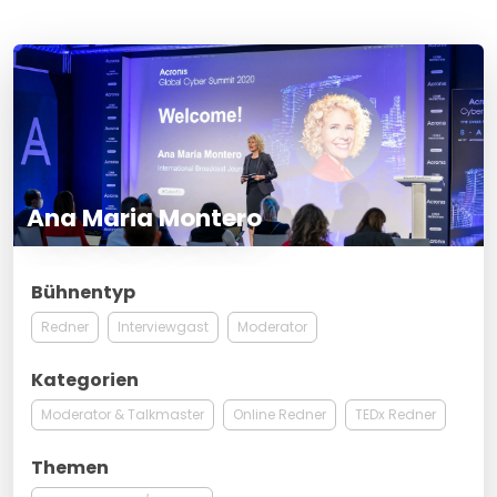
Ana Maria Montero
Bühnentyp
Redner
Interviewgast
Moderator
Kategorien
Moderator & Talkmaster
Online Redner
TEDx Redner
Themen