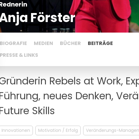
Rednerin
Anja Förster
BIOGRAFIE
MEDIEN
BÜCHER
BEITRÄGE
PRESSE & LINKS
Gründerin Rebels at Work, Exp
Führung, neues Denken, Ver
Future Skills
Innovationen
Motivation / Erfolg
Veränderungs-Manage