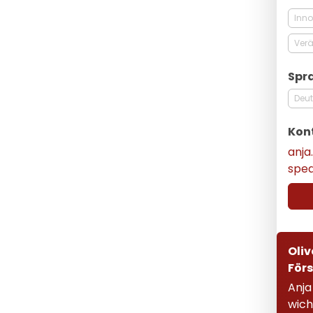
Inno
Ver
Spr
Deu
Kon
anja
spe
Oliv
Förs
Anja
wich