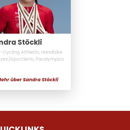
ndra Stöckli
-Cycling Athletin, Handbike
tzen)Sportlerin, Paralympics
ehr über Sandra Stöckli
UICKLINKS