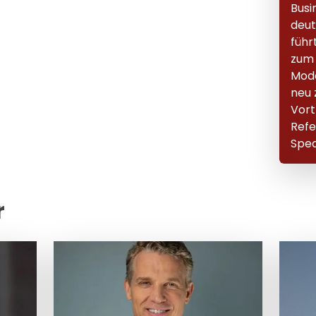
Busi
deut
führ
zum 
Mode
neu 
Vort
Ref
Spea
r