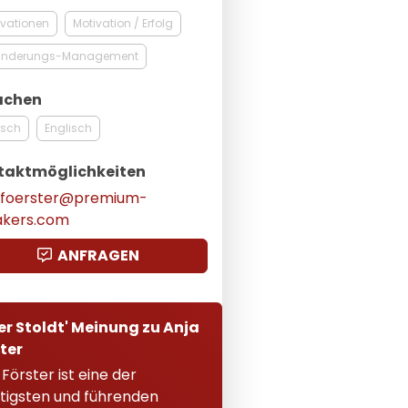
vationen
Motivation / Erfolg
änderungs-Management
achen
tsch
Englisch
taktmöglichkeiten
.foerster@premium-
akers.com
ANFRAGEN
er Stoldt' Meinung zu Anja
ter
 Förster ist eine der
tigsten und führenden