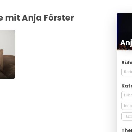
 mit Anja Förster
Anj
Büh
t
Red
Kat
Füh
Inno
TEDx
The