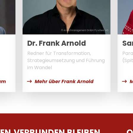
© Arnold Management GmbH Flywheel AG
Dr. Frank Arnold
Sa
Redner für Transformation,
Para
Strategieumsetzung und Führung
(Spi
im Wandel
ham
Mehr über Frank Arnold
M
EN
VERBUNDEN BLEIBEN
Q