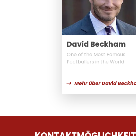
David Beckham
One of the Most Famous
Footballers in the World
Mehr über David Beck
KONTAKTMÖGLICHKEIT