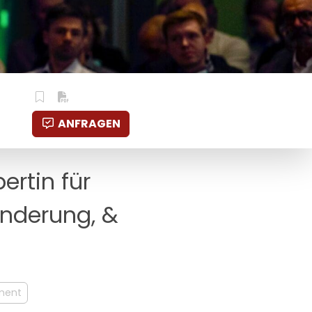
ANFRAGEN
ertin für
änderung, &
ment