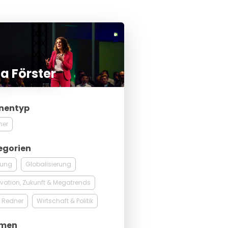
a Förster
nentyp
ner
egorien
rung
Globalisierung
vation, Zukunft & Megatrends
 Redner
Wirtschaft & Politik
men