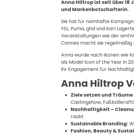
Anna Hiltrop ist seit über 18
und Markenbotschafterin.
Sie hat für namhafte Kampagn
YSL, Puma, ghd und Karl Lagerf
Veranstaltungen wie der amfAR
Cannes macht sie regelmäßig 
Anna wurde nach Ikonen wie Kar
als Model Icon of the Year in 2
ihr Engagement für Nachhaltigk
Anna Hiltrop 
Ziele setzen und Träume 
Castingshow, Fußballeraff
Nachhaltigkeit – Cleanu
raubt
Sustainable Branding:
Wi
Fashion, Beauty & Sustain