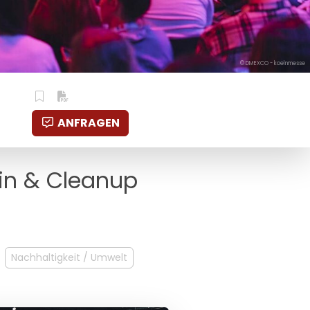
© DMEXCO - koelnmesse
ANFRAGEN
tin & Cleanup
Nachhaltigkeit / Umwelt