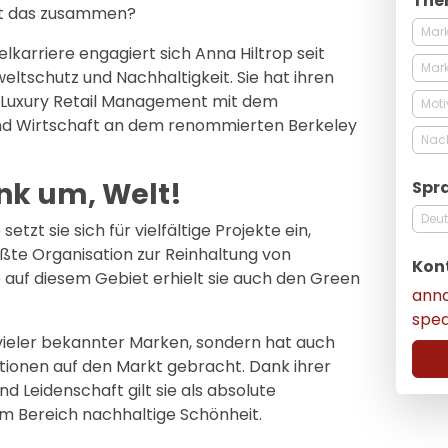
The
t das zusammen?
Mar
lkarriere engagiert sich Anna Hiltrop seit
Mark
eltschutz und Nachhaltigkeit. Sie hat ihren
n Luxury Retail Management mit dem
Moti
nd Wirtschaft an dem renommierten Berkeley
Nach
nk um, Welt!
Spr
Deu
etzt sie sich für vielfältige Projekte ein,
ßte Organisation zur Reinhaltung von
Kon
 auf diesem Gebiet erhielt sie auch den Green
ann
spe
 vieler bekannter Marken, sondern hat auch
ktionen auf den Markt gebracht. Dank ihrer
d Leidenschaft gilt sie als absolute
im Bereich nachhaltige Schönheit.