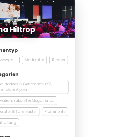
a Hiltrop
© DMEXCO - koelnmesse
nentyp
rviewgast
Moderator
Redner
egorien
tal Natives & Generation XYZ,
ennials & Alpha
vation, Zukunft & Megatrends
rator & Talkmaster
Prominente
rhaltung