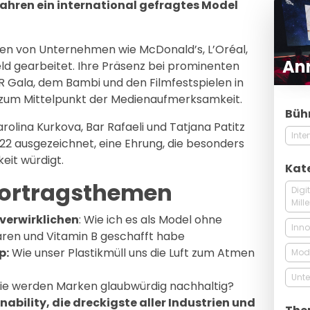
 Jahren ein international gefragtes Model
en von Unternehmen wie McDonald’s, L’Oréal,
Ann
eld gearbeitet. Ihre Präsenz bei prominenten
 Gala, dem Bambi und den Filmfestspielen in
zum Mittelpunkt der Medienaufmerksamkeit.
Büh
olina Kurkova, Bar Rafaeli und Tatjana Patitz
Inte
022 ausgezeichnet, eine Ehrung, die besonders
eit würdigt.
Kat
Vortragsthemen
Digi
Mill
verwirklichen
: Wie ich es als Model ohne
Inno
ären und Vitamin B geschafft habe
p:
Wie unser Plastikmüll uns die Luft zum Atmen
Mode
Unte
e werden Marken glaubwürdig nachhaltig?
ability, die dreckigste aller Industrien und