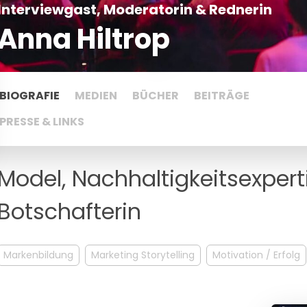
Interviewgast, Moderatorin & Rednerin
Anna Hiltrop
BIOGRAFIE
MEDIEN
BÜCHER
BEITRÄGE
PRESSE & LINKS
Model, Nachhaltigkeitsexper
Botschafterin
Markenbildung
Marketing Storytelling
Motivation / Erfolg