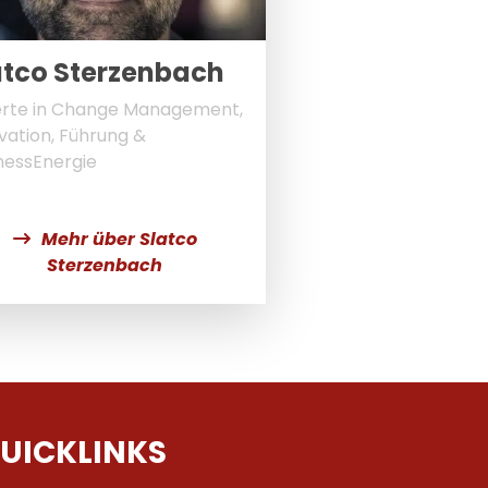
atco Sterzenbach
rte in Change Management,
vation, Führung &
nessEnergie
Mehr über Slatco
Sterzenbach
UICKLINKS