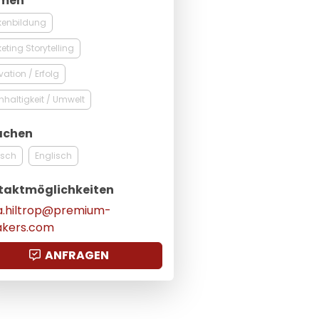
men
kenbildung
eting Storytelling
vation / Erfolg
haltigkeit / Umwelt
achen
tsch
Englisch
taktmöglichkeiten
a.hiltrop@premium-
akers.com
ANFRAGEN