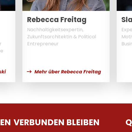
Rebecca Freitag
Sl
Nachhaltigkeitsexpertin,
Expe
Zukunftsarchitektin & Political
Moti
r
Entrepreneur
Busi
le
ski
Mehr über Rebecca Freitag
EN
VERBUNDEN BLEIBEN
Q