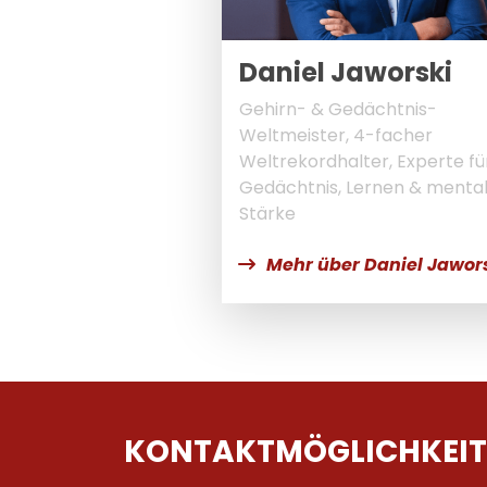
Daniel Jaworski
Gehirn- & Gedächtnis-
Weltmeister, 4-facher
Weltrekordhalter, Experte fü
Gedächtnis, Lernen & menta
Stärke
Mehr über Daniel Jawor
KONTAKTMÖGLICHKEIT