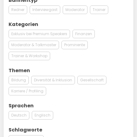
Bühnentyp
Redner
Interviewgast
Moderator
Trainer
Kategorien
Exklusiv bei Premium Speakers
Finanzen
Moderator & Talkmaster
Prominente
Trainer & Workshop
Themen
Bildung
Diversität & Inklusion
Gesellschaft
Karriere / Profiling
Sprachen
Deutsch
Englisch
Schlagworte