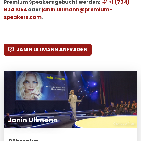
Premium Speakers gebucht werden:
+1 (704)
804 1054
oder
janin.ullmann@premium-
speakers.com
.
JANIN ULLMANN ANFRAGEN
Janin Ullmann
© Bernd Jaufmann