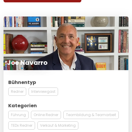
Joe Navarro
Bühnentyp
Redner
Interviewgast
Kategorien
Führung
Online Redner
Teambildung & Teamarbeit
TEDx Redner
Verkauf & Marketing