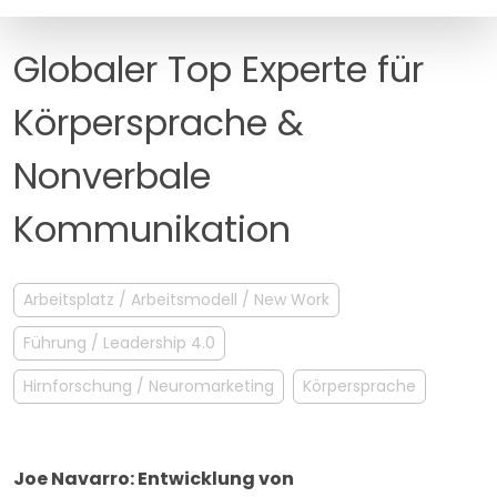
MANAGEMENT
FAQ
Globaler Top Experte für
Körpersprache &
Nonverbale
Kommunikation
Arbeitsplatz / Arbeitsmodell / New Work
Führung / Leadership 4.0
Hirnforschung / Neuromarketing
Körpersprache
Joe Navarro: Entwicklung von