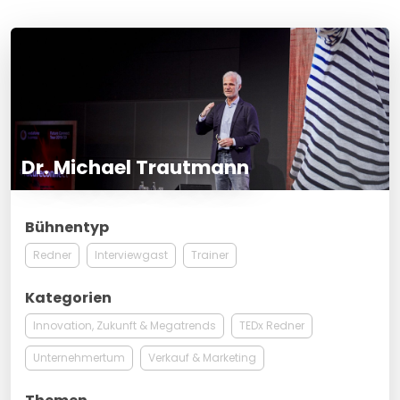
Dr. Michael Trautmann
Bühnentyp
Redner
Interviewgast
Trainer
Kategorien
Innovation, Zukunft & Megatrends
TEDx Redner
Unternehmertum
Verkauf & Marketing