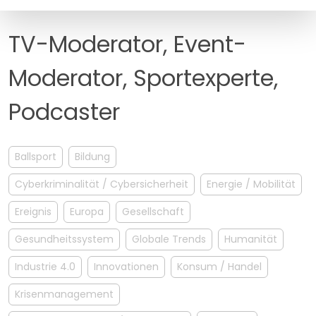
MANAGEMENT
FAQ
TV-Moderator, Event-
Moderator, Sportexperte,
Podcaster
Ballsport
Bildung
Cyberkriminalität / Cybersicherheit
Energie / Mobilität
Ereignis
Europa
Gesellschaft
Gesundheitssystem
Globale Trends
Humanität
Industrie 4.0
Innovationen
Konsum / Handel
Krisenmanagement