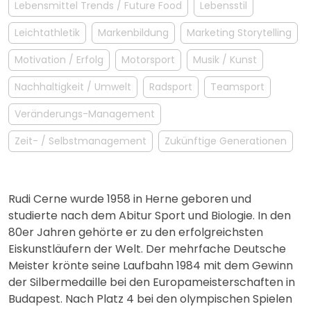
Lebensmittel Trends / Future Food
Lebensstil
Leichtathletik
Markenbildung
Marketing Storytelling
Motivation / Erfolg
Motorsport
Musik / Kunst
Nachhaltigkeit / Umwelt
Radsport
Teamsport
Veränderungs-Management
Zeit- / Selbstmanagement
Zukünftige Generationen
Rudi Cerne wurde 1958 in Herne geboren und
studierte nach dem Abitur Sport und Biologie. In den
80er Jahren gehörte er zu den erfolgreichsten
Eiskunstläufern der Welt. Der mehrfache Deutsche
Meister krönte seine Laufbahn 1984 mit dem Gewinn
der Silbermedaille bei den Europameisterschaften in
Budapest. Nach Platz 4 bei den olympischen Spielen