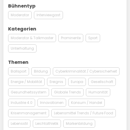
Bühnentyp
Moderator
Interviewgast
Kategorien
Moderator & Talkmaster
Prominente
Sport
Unterhaltung
Themen
Ballsport
Bildung
Cyberkriminalität / Cybersicherheit
Energie / Mobilität
Ereignis
Europa
Gesellschaft
Gesundheitssystem
Globale Trends
Humanität
Industrie 4.0
Innovationen
Konsum / Handel
Krisenmanagement
Lebensmittel Trends / Future Food
Lebensstil
Leichtathletik
Markenbildung