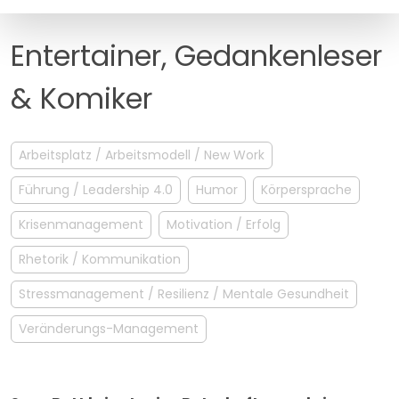
MANAGEMENT
FAQ
Entertainer, Gedankenleser
& Komiker
Arbeitsplatz / Arbeitsmodell / New Work
Führung / Leadership 4.0
Humor
Körpersprache
Krisenmanagement
Motivation / Erfolg
Rhetorik / Kommunikation
Stressmanagement / Resilienz / Mentale Gesundheit
Veränderungs-Management