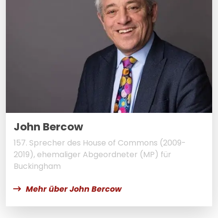
John Bercow
157. Sprecher des House of Commons (2009-
2019), ehemaliger Abgeordneter (MP) für
Buckingham
Mehr über John Bercow