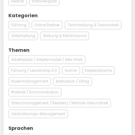
Redner
Interviewgast
Kategorien
Führung
Online Redner
Teambildung & Teamarbeit
Unterhaltung
Wirkung & Performance
Themen
Arbeitsplatz / Arbeitsmodell / New Work
Führung / Leadership 4.0
Humor
Körpersprache
Krisenmanagement
Motivation / Erfolg
Rhetorik / Kommunikation
Stressmanagement / Resilienz / Mentale Gesundheit
Veränderungs-Management
Sprachen