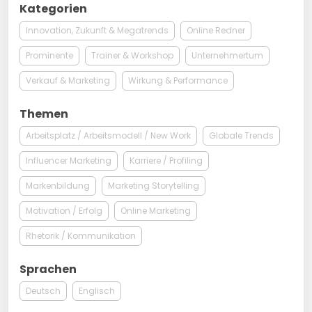
Kategorien
Innovation, Zukunft & Megatrends
Online Redner
Prominente
Trainer & Workshop
Unternehmertum
Verkauf & Marketing
Wirkung & Performance
Themen
Arbeitsplatz / Arbeitsmodell / New Work
Globale Trends
Influencer Marketing
Karriere / Profiling
Markenbildung
Marketing Storytelling
Motivation / Erfolg
Online Marketing
Rhetorik / Kommunikation
Sprachen
Deutsch
Englisch