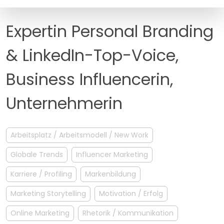
MANAGEMENT
FAQ
Expertin Personal Branding
& LinkedIn-Top-Voice,
Business Influencerin,
Unternehmerin
Arbeitsplatz / Arbeitsmodell / New Work
Globale Trends
Influencer Marketing
Karriere / Profiling
Markenbildung
Marketing Storytelling
Motivation / Erfolg
Online Marketing
Rhetorik / Kommunikation