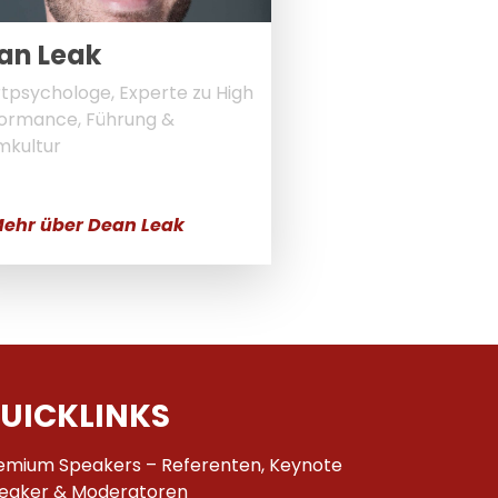
an Leak
tpsychologe, Experte zu High
ormance, Führung &
mkultur
ehr über Dean Leak
UICKLINKS
emium Speakers – Referenten, Keynote
eaker & Moderatoren