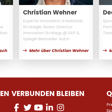
Christian Wehner
De
Experte Innovation, Kreativität,
Spor
ew
Strategie; Senior Director
Perf
tion
Innovation Strategy @ SAP &
Tea
Spiegel Bestseller Autor
rsch
Mehr über Christian Wehner
M
EN
VERBUNDEN BLEIBEN
Q
Pr
Sp