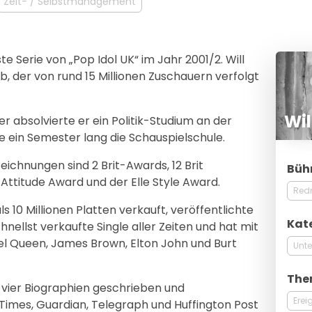
Zeit- / Selbstmanagement
e Serie von „Pop Idol UK“ im Jahr 2001/2. Will
der von rund 15 Millionen Zuschauern verfolgt
Wil
 absolvierte er ein Politik-Studium an der
e ein Semester lang die Schauspielschule.
chnungen sind 2 Brit-Awards, 12 Brit
Büh
ttitude Award und der Elle Style Award.
Red
s 10 Millionen Platten verkauft, veröffentlichte
Kat
hnellst verkaufte Single aller Zeiten und hat mit
el Queen, James Brown, Elton John und Burt
Unte
The
 vier Biographien geschrieben und
Erei
Times, Guardian, Telegraph und Huffington Post