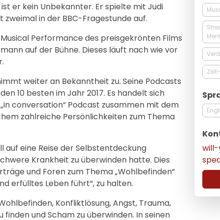
ist er kein Unbekannter. Er spielte mit Judi
Musi
t zweimal in der BBC-Fragestunde auf.
Stre
Men
ne Musical Performance des preisgekrönten Films
rmann auf der Bühne. Dieses läuft nach wie vor
Ver
.
Zei
nimmt weiter an Bekanntheit zu. Seine Podcasts
en 10 besten im Jahr 2017. Es handelt sich
Spr
 „in conversation“ Podcast zusammen mit dem
Engl
lchem zahlreiche Persönlichkeiten zum Thema
Kon
wil
ll auf eine Reise der Selbstentdeckung
spe
schwere Krankheit zu überwinden hatte. Dies
orträge und Foren zum Thema „Wohlbefinden“
d erfülltes Leben führt“, zu halten.
 Wohlbefinden, Konfliktlösung, Angst, Trauma,
zu finden und Scham zu überwinden. In seinen