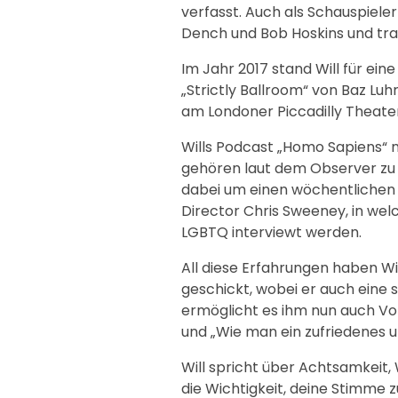
verfasst. Auch als Schauspieler 
Dench und Bob Hoskins und tra
Im Jahr 2017 stand Will für ei
„Strictly Ballroom“ von Baz Luh
am Londoner Piccadilly Theater
Wills Podcast „Homo Sapiens“ 
gehören laut dem Observer zu d
dabei um einen wöchentlichen
Director Chris Sweeney, in we
LGBTQ interviewt werden.
All diese Erfahrungen haben Wi
geschickt, wobei er auch eine 
ermöglicht es ihm nun auch V
und „Wie man ein zufriedenes un
Will spricht über Achtsamkeit,
die Wichtigkeit, deine Stimme 