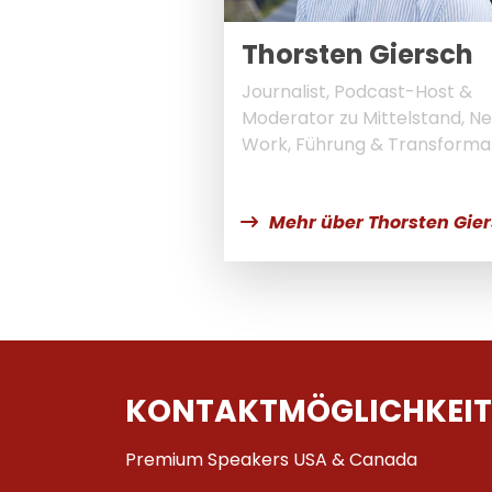
Thorsten Giersch
Journalist, Podcast-Host &
Moderator zu Mittelstand, N
Work, Führung & Transforma
Mehr über Thorsten Gie
KONTAKTMÖGLICHKEIT
Premium Speakers USA & Canada