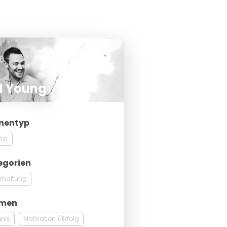
l Young
nentyp
ner
egorien
rhaltung
men
gnis
Motivation / Erfolg