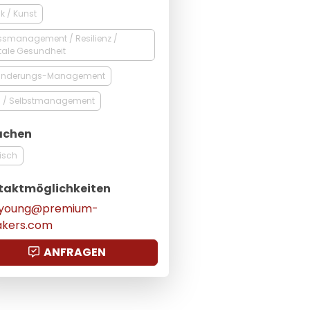
k / Kunst
ssmanagement / Resilienz /
tale Gesundheit
änderungs-Management
t- / Selbstmanagement
achen
isch
taktmöglichkeiten
l-young@premium-
akers.com
ANFRAGEN