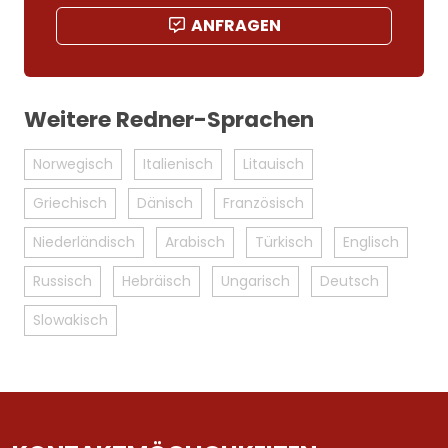
ANFRAGEN
Weitere Redner-Sprachen
Norwegisch
Italienisch
Litauisch
Griechisch
Dänisch
Französisch
Niederländisch
Arabisch
Türkisch
Englisch
Russisch
Hebräisch
Ungarisch
Deutsch
Slowakisch