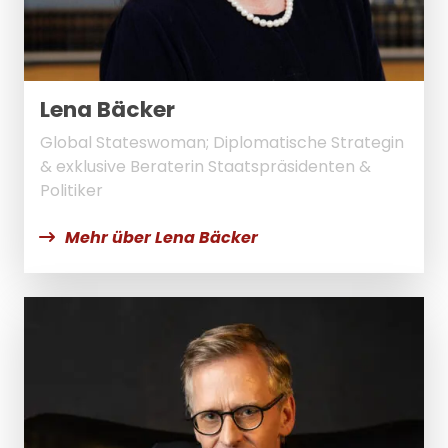
Lena Bäcker
Global Stateswoman; Diplomatische Strategin
& exklusive Beraterin Staatspräsidenten &
Politiker
Mehr über Lena Bäcker