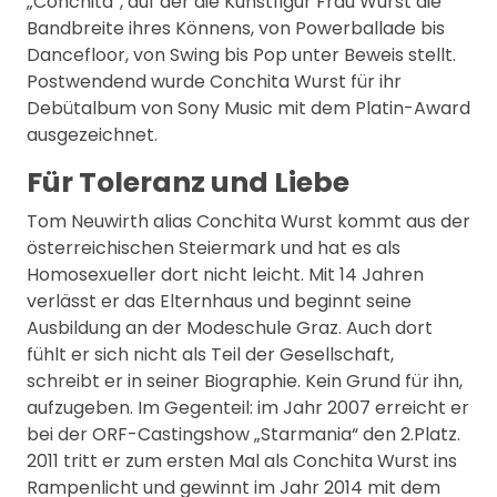
„Conchita“, auf der die Kunstfigur Frau Wurst die
Bandbreite ihres Könnens, von Powerballade bis
Dancefloor, von Swing bis Pop unter Beweis stellt.
Postwendend wurde Conchita Wurst für ihr
Debütalbum von Sony Music mit dem Platin-Award
ausgezeichnet.
Für Toleranz und Liebe
Tom Neuwirth alias Conchita Wurst kommt aus der
österreichischen Steiermark und hat es als
Homosexueller dort nicht leicht. Mit 14 Jahren
verlässt er das Elternhaus und beginnt seine
Ausbildung an der Modeschule Graz. Auch dort
fühlt er sich nicht als Teil der Gesellschaft,
schreibt er in seiner Biographie. Kein Grund für ihn,
aufzugeben. Im Gegenteil: im Jahr 2007 erreicht er
bei der ORF-Castingshow „Starmania“ den 2.Platz.
2011 tritt er zum ersten Mal als Conchita Wurst ins
Rampenlicht und gewinnt im Jahr 2014 mit dem