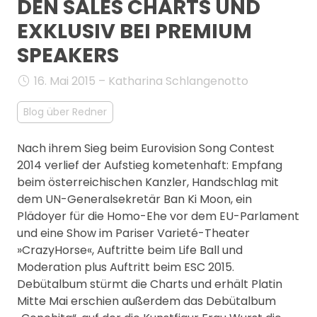
DEN SALES CHARTS UND
MANAGEMENT
EXKLUSIV BEI PREMIUM
FAQ
SPEAKERS
16. Mai 2015 – Katharina Schlangenotto
Blog über Redner
Nach ihrem Sieg beim Eurovision Song Contest
2014 verlief der Aufstieg kometenhaft: Empfang
beim österreichischen Kanzler, Handschlag mit
dem UN-Generalsekretär Ban Ki Moon, ein
Plädoyer für die Homo-Ehe vor dem EU-Parlament
und eine Show im Pariser Varieté-Theater
»CrazyHorse«, Auftritte beim Life Ball und
Moderation plus Auftritt beim ESC 2015.
Debütalbum stürmt die Charts und erhält Platin
Mitte Mai erschien außerdem das Debütalbum