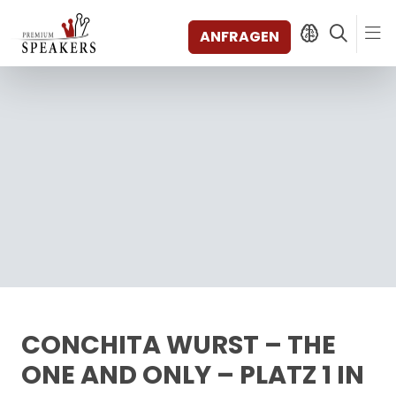
ANFRAGEN
SPEAKERS
THEMEN
ENTDECKEN
SHORTS
VIDEOS
BÜCHER
KATEGORIEN
MAGAZIN
BACKSTAGE
CONCHITA WURST – THE
AGENTUR
ONE AND ONLY – PLATZ 1 IN
KONTAKT & STANDORTE