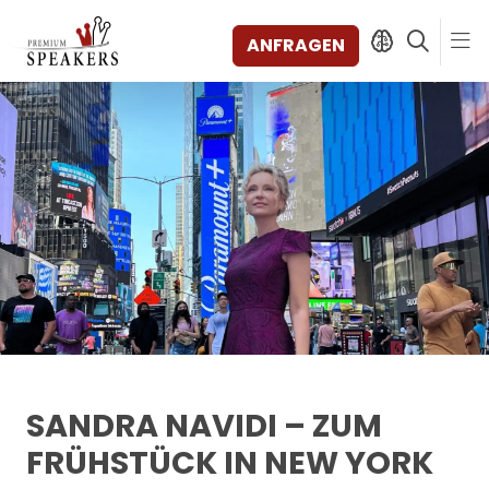
ANFRAGEN
SPEAKERS
THEMEN
ENTDECKEN
SHORTS
VIDEOS
BÜCHER
KATEGORIEN
MAGAZIN
BACKSTAGE
SANDRA NAVIDI – ZUM
AGENTUR
FRÜHSTÜCK IN NEW YORK
KONTAKT & STANDORTE