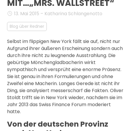
MIT…„MRS. WALLSTREET“
MANAGEMENT
FAQ
13. Mai 2015 – Katharina Schlangenotto
Blog über Redner
Selbst im flippigen New York fällt sie auf, nicht nur
Aufgrund ihrer äußeren Erscheinung sondern auch
durch ihre nicht zu leugnende Ausstrahlung. Die
gebürtige Mönchengladbacherin wirkt
sympathisch und versprüht eine enorme Präsenz.
Sie ist genau in ihren Formulierungen und ohne
Zweifel eine Macherin. Langes Gerede ist nicht ihr
Ding, sie analysiert messerscharf die Fakten. Oliver
Stoldt trifft sie in New York wieder, nachdem sie im
Jahr 2013 das Swiss Finance Forum moderiert
hatte.
Von der deutschen Provinz