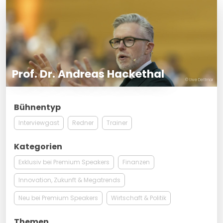
Prof. Dr. Andreas Hackethal
© Uwe Dettmar
Bühnentyp
Interviewgast
Redner
Trainer
Kategorien
Exklusiv bei Premium Speakers
Finanzen
Innovation, Zukunft & Megatrends
Neu bei Premium Speakers
Wirtschaft & Politik
Themen