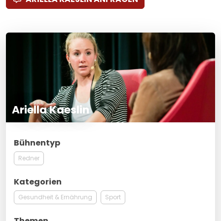
Ariella Kaeslin
Bühnentyp
Redner
Kategorien
Gesundheit & Ernährung
Sport
Themen