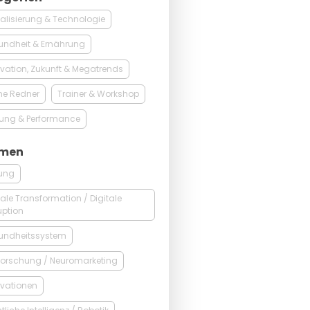
talisierung & Technologie
undheit & Ernährung
vation, Zukunft & Megatrends
ne Redner
Trainer & Workshop
kung & Performance
men
dung
tale Transformation / Digitale
uption
undheitssystem
forschung / Neuromarketing
vationen