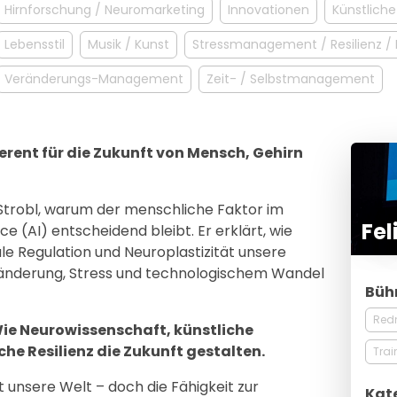
Hirnforschung / Neuromarketing
Innovationen
Künstliche 
Lebensstil
Musik / Kunst
Stressmanagement / Resilienz /
Veränderungs-Management
Zeit- / Selbstmanagement
ferent für die Zukunft von Mensch, Gehirn
x Strobl, warum der menschliche Faktor im
Fel
ence (AI) entscheidend bleibt. Er erklärt, wie
e Regulation und Neuroplastizität unsere
eränderung, Stress und technologischem Wandel
Büh
Red
Wie Neurowissenschaft, künstliche
che Resilienz die Zukunft gestalten.
Trai
t unsere Welt – doch die Fähigkeit zur
Kat