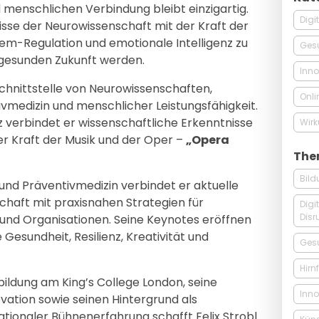
 menschlichen Verbindung bleibt einzigartig.
Digi
nisse der Neurowissenschaft mit der Kraft der
em-Regulation und emotionale Intelligenz zu
Ges
gesunden Zukunft werden.
Inno
 Schnittstelle von Neurowissenschaften,
Onli
tivmedizin und menschlicher Leistungsfähigkeit.
z verbindet er wissenschaftliche Erkenntnisse
Wir
er Kraft der Musik und der Oper –
„Opera
The
Bil
 und Präventivmedizin verbindet er aktuelle
chaft mit praxisnahen Strategien für
Digi
Disr
nd Organisationen. Seine Keynotes eröffnen
Gesundheit, Resilienz, Kreativität und
Ges
Hirn
bildung am King’s College London, seine
Inno
ovation sowie seinen Hintergrund als
ationaler Bühnenerfahrung schafft Felix Strobl