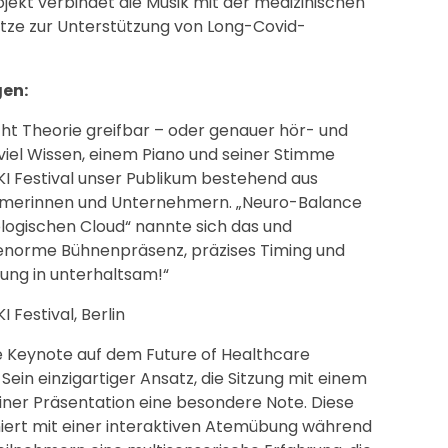
ojekt verbindet die Musik mit der medizinischen
ätze zur Unterstützung von Long-Covid-
gen:
cht Theorie greifbar – oder genauer hör- und
iel Wissen, einem Piano und seiner Stimme
I Festival unser Publikum bestehend aus
ehmerinnen und Unternehmern. „Neuro-Balance
logischen Cloud“ nannte sich das und
h enorme Bühnenpräsenz, präzises Timing und
ung in unterhaltsam!“
Festival, Berlin
nde Keynote auf dem Future of Healthcare
Sein einzigartiger Ansatz, die Sitzung mit einem
einer Präsentation eine besondere Note. Diese
niert mit einer interaktiven Atemübung während