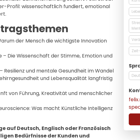
Küns
-Profil: wissenschaftlich fundiert, emotional
Lebe
rt.
Stre
ortragsthemen
Men
Ver
arum der Mensch die wichtigste Innovation
Zei
 – Die Wissenschaft der Stimme, Emotion und
Spr
 Resilienz und mentale Gesundheit im Wandel
Deu
ehirngesundheit und Lebensqualität langfristig
Kon
nft von Führung, Kreativität und menschlicher
feli
spe
Neuroscience: Was macht Künstliche Intelligenz
räge auf Deutsch, Englisch oder Französisch
iligen Bedürfnisse der Kunden und