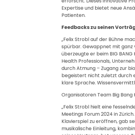
erforscht. Dieses innovative Pr
Expertise und bietet neue Ans
Patienten.
Feedbacks zu seinen Vorträ
„Felix Strobl auf der Bühne ma
spürbar. Gewappnet mit ganz v
überzeugte er beim BIG BANG K
Health Professionals, Untern
durch Atmung – Zugang zur bio
begeistert nicht zuletzt durc
klare Sprache. Wissensvermittl
Organisatoren Team Big Bang KI 
„Felix Strobl hielt eine fessel
Meetings Forum 2024 in Zürich. 
Klavierspiel zu eröffnen, gab s
musikalische Einleitung, kombi