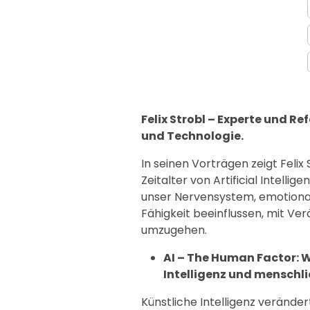
Felix Strobl – Experte und Re
und Technologie.
In seinen Vorträgen zeigt Feli
Zeitalter von Artificial Intellig
unser Nervensystem, emotional
Fähigkeit beeinflussen, mit V
umzugehen.
AI – The Human Factor: 
Intelligenz und menschli
Künstliche Intelligenz veränder