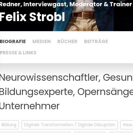
Redner, Interviewgast, Moderator & Trainer
Felix Strobl
BIOGRAFIE
MEDIEN
BÜCHER
BEITRÄGE
PRESSE & LINKS
Neurowissenschaftler, Gesun
Bildungsexperte, Opernsänge
Unternehmer
Bildung
Digitale Transformation / Digitale Disruption
Gesu