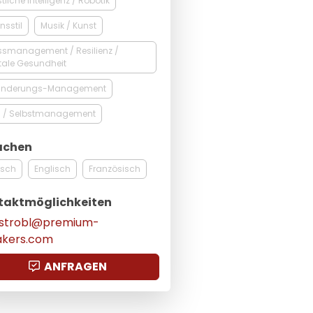
tliche Intelligenz / Robotik
nsstil
Musik / Kunst
ssmanagement / Resilienz /
tale Gesundheit
änderungs-Management
t- / Selbstmanagement
achen
tsch
Englisch
Französisch
taktmöglichkeiten
x.strobl@premium-
akers.com
ANFRAGEN