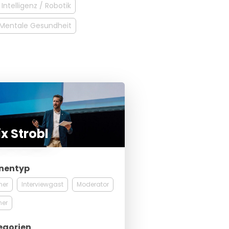
Intelligenz / Robotik
 Mentale Gesundheit
ix Strobl
nentyp
ner
Interviewgast
Moderator
ner
egorien