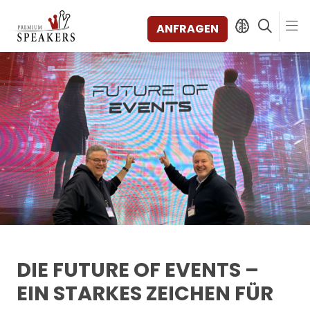
ANFRAGEN
SPEAKERS
THEMEN
ENTDECKEN
SHORTS
VIDEOS
BÜCHER
KATEGORIEN
MAGAZIN
BACKSTAGE
DIE FUTURE OF EVENTS –
AGENTUR
EIN STARKES ZEICHEN FÜR
KONTAKT & STANDORTE