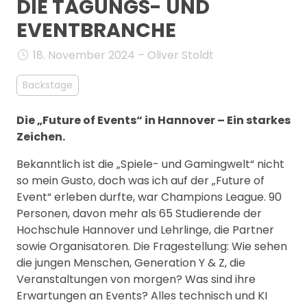
DIE TAGUNGS- UND
MANAGEMENT
EVENTBRANCHE
FAQ
18. November 2024 – Oliver Stoldt
Backstage
Die „Future of Events“ in Hannover – Ein starkes
Zeichen.
Bekanntlich ist die „Spiele- und Gamingwelt“ nicht
so mein Gusto, doch was ich auf der „Future of
Event“ erleben durfte, war Champions League. 90
Personen, davon mehr als 65 Studierende der
Hochschule Hannover und Lehrlinge, die Partner
sowie Organisatoren. Die Fragestellung: Wie sehen
die jungen Menschen, Generation Y & Z, die
Veranstaltungen von morgen? Was sind ihre
Erwartungen an Events? Alles technisch und KI